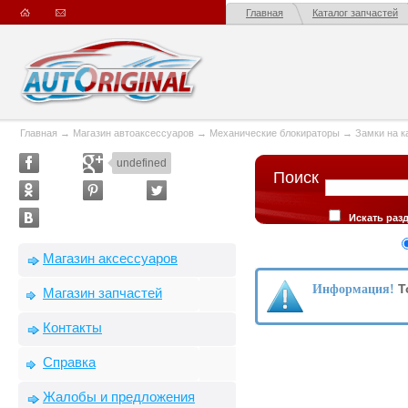
Главная
Каталог запчастей
Главная
→
Магазин автоаксессуаров
→
Механические блокираторы
→
Замки на к
undefined
Поиск
Искать разд
Искать в опис
Сортировка
Магазин аксессуаров
производителю
Т
Информация!
Магазин запчастей
Контакты
Справка
Жалобы и предложения