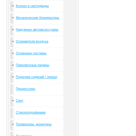
Ксенон и светодиоды
Механические блокираторы
Наружные автоаксессуары
Освежители воздуха
Охранные системы
Парковочные радары
Подогрев сидений / зеркал
Процессоры
Свет
Стеклоподъёмники
Телевизоры, мониторы