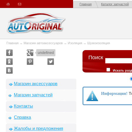
Главная
Каталог запчастей
Главная
→
Магазин автоаксессуаров
→
Изоляция
→
Шумоизоляция
undefined
Поиск
Искать раз
Искать в опис
Сортировка
Магазин аксессуаров
производителю
Т
Информация!
Магазин запчастей
Контакты
Справка
Жалобы и предложения