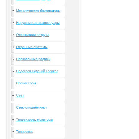
Механические блокираторы
Наружные автоаксессуары
Освежители воздуха
Охранные системы
Парковочные радары
Подогрев сидений / зеркал
Процессоры
Свет
Стеклоподъёмники
Телевизоры, мониторы
Тонировка