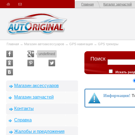
Главная
Каталог запчастей
Главная
→
Магазин автоаксессуаров
→
GPS навигация
→
GPS трекеры
undefined
Поиск
Искать раз
Искать в опис
Сортировка
Магазин аксессуаров
производителю
Т
Информация!
Магазин запчастей
Контакты
Справка
Жалобы и предложения