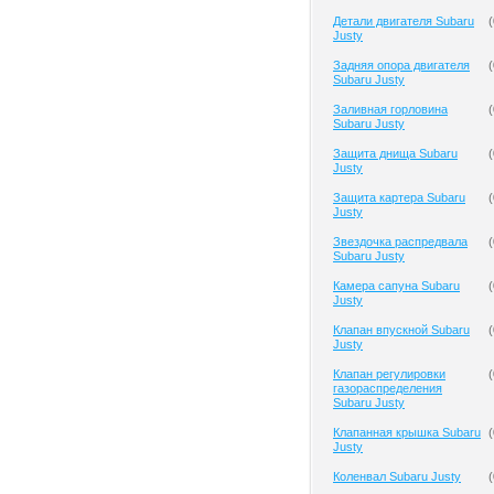
Детали двигателя Subaru
(
Justy
Задняя опора двигателя
(
Subaru Justy
Заливная горловина
(
Subaru Justy
Защита днища Subaru
(
Justy
Защита картера Subaru
(
Justy
Звездочка распредвала
(
Subaru Justy
Камера сапуна Subaru
(
Justy
Клапан впускной Subaru
(
Justy
Клапан регулировки
(
газораспределения
Subaru Justy
Клапанная крышка Subaru
(
Justy
Коленвал Subaru Justy
(