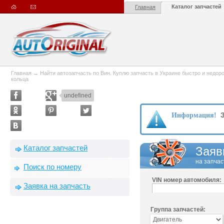
Каталог запчастей
Главная
Главная
→
Найти автозапчасть по Вин. Куплю запчасть в Украине быстро и недорого
кольца
undefined
З
Информация!
Каталог запчастей
Заяв
на запчас
Поиск по номеру
VIN номер автомобиля:
Заявка на запчасть
Группа запчастей: