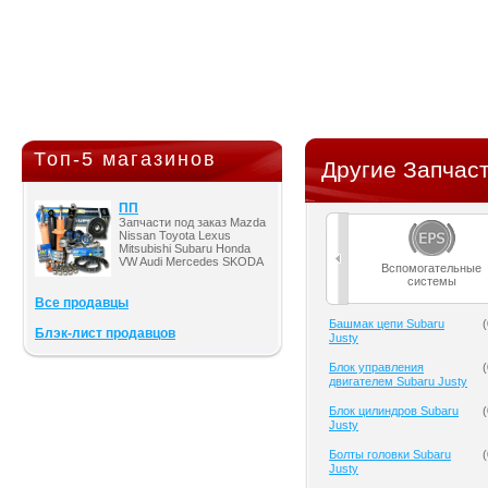
Топ-5 магазинов
Другие Запчаст
ПП
Запчасти под заказ Mazda
Nissan Toyota Lexus
Mitsubishi Subaru Honda
VW Audi Mercedes SKODA
Вспомогательные
системы
Все продавцы
Башмак цепи Subaru
(
Блэк-лист продавцов
Justy
Блок управления
(
двигателем Subaru Justy
Блок цилиндров Subaru
(
Justy
Болты головки Subaru
(
Justy