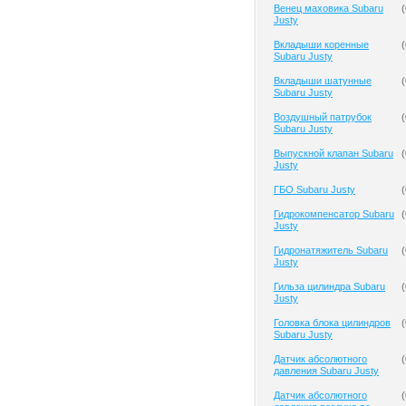
Венец маховика Subaru
(
Justy
Вкладыши коренные
(
Subaru Justy
Вкладыши шатунные
(
Subaru Justy
Воздушный патрубок
(
Subaru Justy
Выпускной клапан Subaru
(
Justy
ГБО Subaru Justy
(
Гидрокомпенсатор Subaru
(
Justy
Гидронатяжитель Subaru
(
Justy
Гильза цилиндра Subaru
(
Justy
Головка блока цилиндров
(
Subaru Justy
Датчик абсолютного
(
давления Subaru Justy
Датчик абсолютного
(