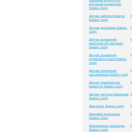
давления воздуха во
впускном коллекторе
Subaru Justy
Датчик давления масла
(
Subaru Justy
Датчик детонации Subaru
(
Justy
Датчик положения
(
дроссельной заслонки
Subaru Justy
Датчик положения
(
коленчатого вала Subaru
Justy
Датчик положения
(
распредвала Subaru Justy
Датчик температуры
(
жидкости Subaru Justy
Датчик частоты вращения
(
Subaru Justy
Двигатель Subaru Justy
(
Демпфер коленвала
(
Subaru Justy
Демпферная прокладка
(
Subaru Justy