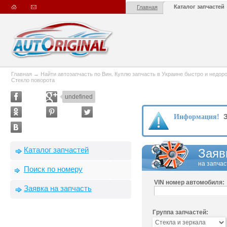
Каталог запчастей
Главная
Главная
→
Найти автозапчасть по Вин. Куплю запчасть в Украине быстро и недорого
Стекло поворота
undefined
З
Информация!
Каталог запчастей
Заяв
на запчас
Поиск по номеру
VIN номер автомобиля:
Заявка на запчасть
Группа запчастей: