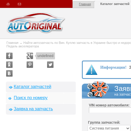
Каталог запчастей
Главная
Главная
→
Найти автозапчасть по Вин. Куплю запчасть в Украине быстро и недорого
Педаль акселератора
undefined
З
Информация!
Каталог запчастей
Заяв
на запчас
Поиск по номеру
VIN номер автомобиля:
Заявка на запчасть
Группа запчастей: