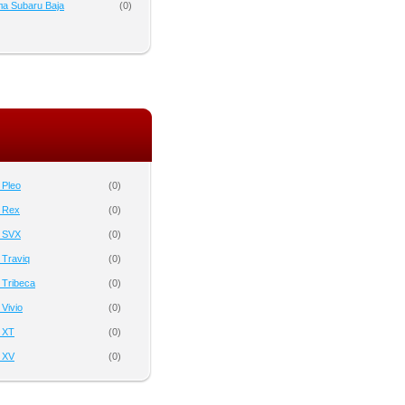
а Subaru Baja
(
0
)
 Pleo
(
0
)
 Rex
(
0
)
 SVX
(
0
)
 Traviq
(
0
)
 Tribeca
(
0
)
Vivio
(
0
)
 XT
(
0
)
 XV
(
0
)