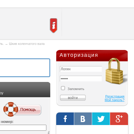
ль.
→
Шкив коленчатого вала
Авторизация
Запомнить
ру
Регистрация
Мой пароль?
 номер:
Твиты от @AutOriginalShop