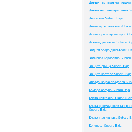
Датчик температуры жидкост
Датчик частоты вращения Su
Двигатель Subaru Baja
Демпфер коленвала Subaru 
Демпферная прокладка Suba
Детали двигателя Subaru Ba
Задняя опора двигателя Sub
Заливная горловина Subaru 
Защита днища Subaru Baja
Защита картера Subaru Baja
Звездочка распредвала Suba
Камера сапуна Subaru Baja
Клапан впускной Subaru Baj
Клапан регулировки газора
Subaru Baja
Клапанная крышка Subaru B
Коленвал Subaru Baja