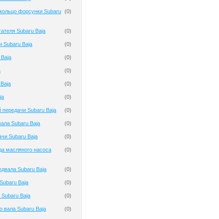
кольцо форсунки Subaru
(
0
)
гателя Subaru Baja
(
0
)
и Subaru Baja
(
0
)
 Baja
(
0
)
a
(
0
)
 Baja
(
0
)
ja
(
0
)
 передачи Subaru Baja
(
0
)
ала Subaru Baja
(
0
)
чи Subaru Baja
(
0
)
да масляного насоса
(
0
)
двала Subaru Baja
(
0
)
ubaru Baja
(
0
)
 Subaru Baja
(
0
)
о вала Subaru Baja
(
0
)