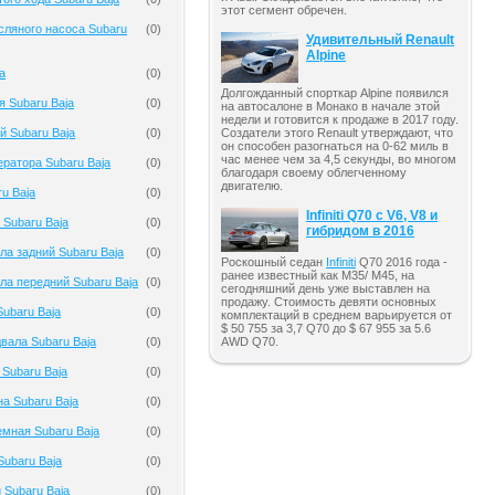
этот сегмент обречен.
ляного насоса Subaru
(
0
)
Удивительный Renault
Alpine
a
(
0
)
Долгожданный спорткар Alpine появился
я Subaru Baja
(
0
)
на автосалоне в Монако в начале этой
недели и готовится к продаже в 2017 году.
й Subaru Baja
(
0
)
Создатели этого Renault утверждают, что
он способен разогнаться на 0-62 миль в
час менее чем за 4,5 секунды, во многом
ератора Subaru Baja
(
0
)
благодаря своему облегченному
двигателю.
u Baja
(
0
)
Infiniti Q70 с V6, V8 и
 Subaru Baja
(
0
)
гибридом в 2016
ла задний Subaru Baja
(
0
)
Роскошный седан
Infiniti
Q70 2016 года -
ранее известный как M35/ M45, на
ла передний Subaru Baja
(
0
)
сегодняшний день уже выставлен на
продажу. Стоимость девяти основных
ubaru Baja
(
0
)
комплектаций в среднем варьируется от
$ 50 755 за 3,7 Q70 до $ 67 955 за 5.6
AWD Q70.
вала Subaru Baja
(
0
)
 Subaru Baja
(
0
)
на Subaru Baja
(
0
)
мная Subaru Baja
(
0
)
Subaru Baja
(
0
)
 Subaru Baja
(
0
)