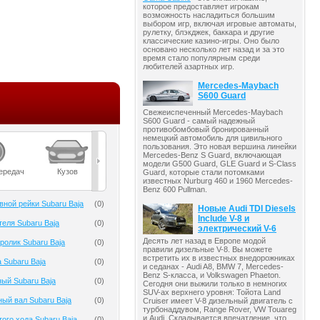
которое предоставляет игрокам
возможность насладиться большим
выбором игр, включая игровые автоматы,
рулетку, блэкджек, баккара и другие
классические казино-игры. Оно было
основано несколько лет назад и за это
время стало популярным среди
любителей азартных игр.
Mercedes-Maybach
S600 Guard
Свежеиспеченный Mercedes-Maybach
S600 Guard - самый надежный
противобомбовый бронированный
немецкий автомобиль для цивильного
пользования. Это новая вершина линейки
Mercedes-Benz S Guard, включающая
модели G500 Guard, GLE Guard и S-Class
ередач
Кузов
Масла
Мост
Подвеска
Guard, которые стали потомками
известных Nurburg 460 и 1960 Mercedes-
Benz 600 Pullman.
вной рейки Subaru Baja
(
0
)
Новые Audi TDI Diesels
Include V-8 и
теля Subaru Baja
(
0
)
электрический V-6
Десять лет назад в Европе модой
олик Subaru Baja
(
0
)
правили дизельные V-8. Вы можете
встретить их в известных внедорожниках
 Subaru Baja
(
0
)
и седанах - Audi A8, BMW 7, Mercedes-
Benz S-класса, и Volkswagen Phaeton.
ый Subaru Baja
(
0
)
Сегодня они выжили только в немногих
SUV-ах верхнего уровня: Тойота Land
ый вал Subaru Baja
(
0
)
Cruiser имеет V-8 дизельный двигатель с
турбонаддувом, Range Rover, VW Touareg
и Audi. Складывается впечатление, что
ого хода Subaru Baja
(
0
)