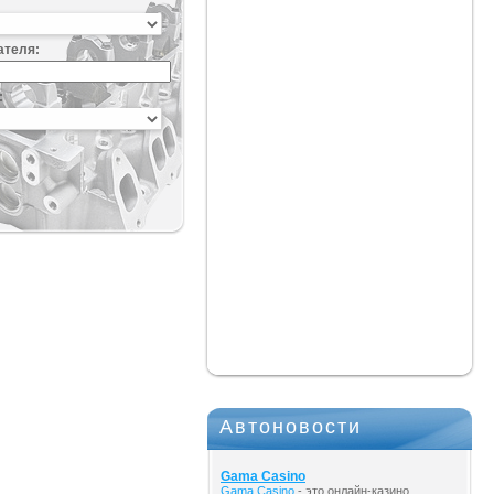
ателя:
:
Автоновости
Gama Casino
Gama Casino
- это онлайн-казино,