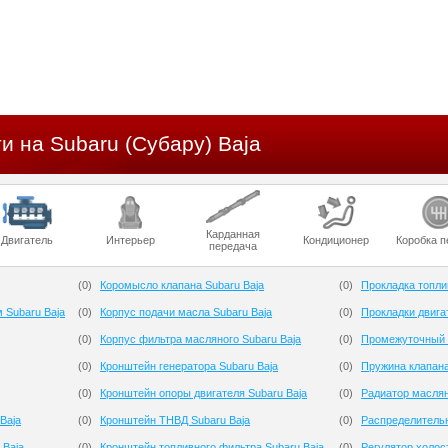
и на Subaru (Субару) Baja
Карданная
Двигатель
Интерьер
Кондиционер
Коробка п
передача
(
0
)
Коромысло клапана Subaru Baja
(
0
)
Прокладка топли
 Subaru Baja
(
0
)
Корпус подачи масла Subaru Baja
(
0
)
Прокладки двига
(
0
)
Корпус фильтра масляного Subaru Baja
(
0
)
Промежуточный р
(
0
)
Кронштейн генератора Subaru Baja
(
0
)
Пружина клапана
(
0
)
Кронштейн опоры двигателя Subaru Baja
(
0
)
Радиатор маслян
Baja
(
0
)
Кронштейн ТНВД Subaru Baja
(
0
)
Распределительн
 Baja
(
0
)
Кронштейн топливного фильтра Subaru Baja
(
0
)
Регулятор холост