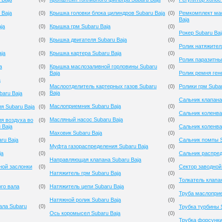
 Baja
(
0
)
Крышка головки блока цилиндров Subaru Baja
(
0
)
Ремкомплект мас
Baja
ja
(
0
)
Крышка грм Subaru Baja
(
0
)
Рокер Subaru Baj
(
0
)
Крышка двигателя Subaru Baja
(
0
)
Ролик натяжител
ja
(
0
)
Крышка картера Subaru Baja
(
0
)
Ролик паразитны
a
(
0
)
Крышка маслозаливной горловины Subaru
(
0
)
Baja
Ролик ремня ген
a
(
0
)
Маслоотделитель картерных газов Subaru
(
0
)
Ролики грм Subar
Baja
baru Baja
(
0
)
Сальник клапана
Маслоприемник Subaru Baja
(
0
)
я Subaru Baja
(
0
)
Сальник коленва
Масляный насос Subaru Baja
(
0
)
я воздуха во
(
0
)
 Baja
Сальник коленва
Маховик Subaru Baja
(
0
)
ru Baja
(
0
)
Сальник помпы S
Муфта газораспределения Subaru Baja
(
0
)
ja
(
0
)
Сальник распред
Направляющая клапана Subaru Baja
(
0
)
ной заслонки
(
0
)
Сектор заводной
Натяжитель грм Subaru Baja
(
0
)
Толкатель клапа
го вала
(
0
)
Натяжитель цепи Subaru Baja
(
0
)
Труба маслоприе
Натяжной ролик Subaru Baja
(
0
)
ала Subaru
(
0
)
Трубка турбины 
Ось коромысел Subaru Baja
(
0
)
Трубка форсунки