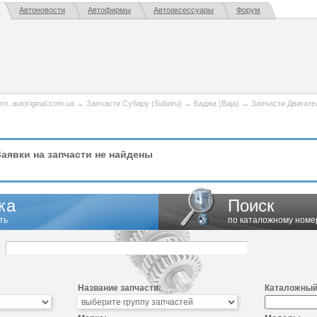
Автоновости
Автофирмы
Автоаксессуары
Форум
. autoriginal.com.ua
→
Запчасти Субару (Subaru)
→
Баджа (Baja)
→
Запчасти Двигате
аявки на запчасти не найдены
ка
Поиск
ть
по каталожному номе
Название запчасти:
Каталожный