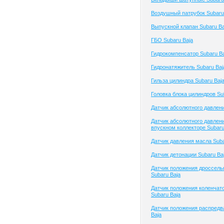
Воздушный патрубок Subaru
Выпускной клапан Subaru Ba
ГБО Subaru Baja
Гидрокомпенсатор Subaru Ba
Гидронатяжитель Subaru Baj
Гильза цилиндра Subaru Baj
Головка блока цилиндров Su
Датчик абсолютного давлени
Датчик абсолютного давлени
впускном коллекторе Subaru
Датчик давления масла Suba
Датчик детонации Subaru Ba
Датчик положения дроссель
Subaru Baja
Датчик положения коленчато
Subaru Baja
Датчик положения распредв
Baja