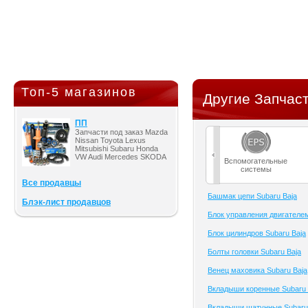
Топ-5 магазинов
Другие Запчаст
ПП
Запчасти под заказ Mazda
Nissan Toyota Lexus
Mitsubishi Subaru Honda
VW Audi Mercedes SKODA
Вспомогательные
системы
Все продавцы
Башмак цепи Subaru Baja
Блэк-лист продавцов
Блок управления двигателем
Блок цилиндров Subaru Baja
Болты головки Subaru Baja
Венец маховика Subaru Baja
Вкладыши коренные Subaru 
Вкладыши шатунные Subaru