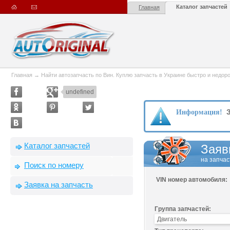
Каталог запчастей
Главная
Главная
→
Найти автозапчасть по Вин. Куплю запчасть в Украине быстро и недорого
undefined
З
Информация!
Каталог запчастей
Заяв
на запчас
Поиск по номеру
VIN номер автомобиля:
Заявка на запчасть
Группа запчастей: