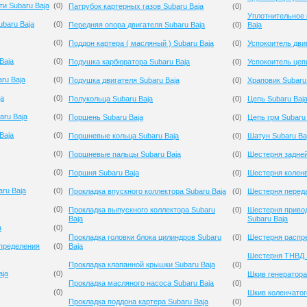
и Subaru Baja
(
0
)
Патрубок картерных газов Subaru Baja
(
0
)
Уплотнительное 
baru Baja
(
0
)
Передняя опора двигателя Subaru Baja
(
0
)
Baja
(
0
)
Поддон картера ( масляный ) Subaru Baja
(
0
)
Успокоитель дви
Baja
(
0
)
Подушка карбюратора Subaru Baja
(
0
)
Успокоитель цеп
ru Baja
(
0
)
Подушка двигателя Subaru Baja
(
0
)
Храповик Subaru
ja
(
0
)
Полукольца Subaru Baja
(
0
)
Цепь Subaru Baj
aru Baja
(
0
)
Поршень Subaru Baja
(
0
)
Цепь грм Subaru
Baja
(
0
)
Поршневые кольца Subaru Baja
(
0
)
Шатун Subaru Ba
(
0
)
Поршневые пальцы Subaru Baja
(
0
)
Шестерня задней
(
0
)
Поршня Subaru Baja
(
0
)
Шестерня коленв
ru Baja
(
0
)
Прокладка впускного коллектора Subaru Baja
(
0
)
Шестерня переда
(
0
)
Прокладка выпускного коллектора Subaru
(
0
)
Шестерня приво
Baja
Subaru Baja
a
(
0
)
Прокладка головки блока цилиндров Subaru
(
0
)
Шестерня распре
спределения
(
0
)
Baja
Шестерня ТНВД S
Прокладка клапанной крышки Subaru Baja
(
0
)
aja
(
0
)
Шкив генератора
Прокладка масляного насоса Subaru Baja
(
0
)
(
0
)
Шкив коленчатог
Прокладка поддона картера Subaru Baja
(
0
)