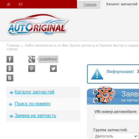
Каталог запчастей
Главная
Главная
→
Найти автозапчасть по Вин. Куплю запчасть в Украине быстро и недорого
клапан
undefined
З
Информация!
Каталог запчастей
Заяв
на запчас
Поиск по номеру
VIN номер автомобиля:
Заявка на запчасть
Группа запчастей: