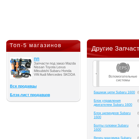
Топ-5 магазинов
Другие Запчаст
ПП
Запчасти под заказ Mazda
Nissan Toyota Lexus
Mitsubishi Subaru Honda
VW Audi Mercedes SKODA
Вспомогательные
системы
Все продавцы
Башмак цепи Subaru 1600
(
Блэк-лист продавцов
Блок управления
(
двигателем Subaru 1600
Блок цилиндров Subaru
(
1600
Болты головки Subaru
(
1600
Венец маховика Subaru
(