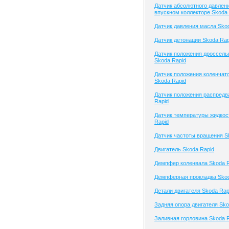
Датчик абсолютного давлени
впускном коллекторе Skoda 
Датчик давления масла Sko
Датчик детонации Skoda Rap
Датчик положения дроссель
Skoda Rapid
Датчик положения коленчато
Skoda Rapid
Датчик положения распредв
Rapid
Датчик температуры жидкос
Rapid
Датчик частоты вращения S
Двигатель Skoda Rapid
Демпфер коленвала Skoda R
Демпферная прокладка Skod
Детали двигателя Skoda Rap
Задняя опора двигателя Sko
Заливная горловина Skoda 