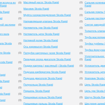
Масляный насос Skoda Rapid
(
0
)
я воздуха во
(
0
)
Сальник коленва
Rapid
Rapid
Маховик Skoda Rapid
(
0
)
da Rapid
(
0
)
Сальник помпы S
Муфта газораспределения Skoda Rapid
(
0
)
id
(
0
)
Сальник распред
Направляющая клапана Skoda Rapid
(
0
)
ной заслонки
(
0
)
Сектор заводной
Натяжитель грм Skoda Rapid
(
0
)
Толкатель клапа
го вала
(
0
)
Натяжитель цепи Skoda Rapid
(
0
)
Труба маслопри
Натяжной ролик Skoda Rapid
(
0
)
ала Skoda
(
0
)
Трубка турбины 
Ось коромысел Skoda Rapid
(
0
)
Трубка форсунки
ти Skoda
(
0
)
Патрубок картерных газов Skoda Rapid
(
0
)
Уплотнительное 
Передняя опора двигателя Skoda Rapid
(
0
)
Rapid
koda Rapid
(
0
)
Поддон картера ( масляный ) Skoda Rapid
(
0
)
Успокоитель дви
(
0
)
Подушка карбюратора Skoda Rapid
(
0
)
Успокоитель цеп
apid
(
0
)
Подушка двигателя Skoda Rapid
(
0
)
Храповик Skoda 
a Rapid
(
0
)
Полукольца Skoda Rapid
(
0
)
Цепь Skoda Rapi
id
(
0
)
Поршень Skoda Rapid
(
0
)
Цепь грм Skoda 
da Rapid
(
0
)
Поршневые кольца Skoda Rapid
(
0
)
Шатун Skoda Rap
Rapid
(
0
)
Поршневые пальцы Skoda Rapid
(
0
)
Шестерня задней