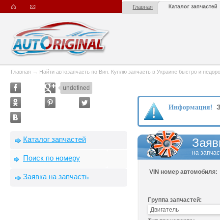
Каталог запчастей
Главная
Главная
→
Найти автозапчасть по Вин. Куплю запчасть в Украине быстро и недорого
undefined
З
Информация!
Каталог запчастей
Заяв
на запчас
Поиск по номеру
VIN номер автомобиля:
Заявка на запчасть
Группа запчастей: