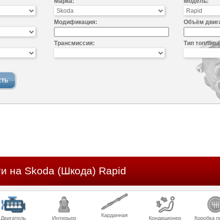
Марка:
Модель:
Модификация:
Объём двиг
Трансмиссия:
Тип топлива
и на Skoda (Шкода) Rapid
Карданная
Двигатель
Интерьер
Кондиционер
Коробка п