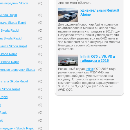
этот сегмент обречен.
ла передний Skoda
(
0
)
Удивительный Renault
Alpine
koda Rapid
(
0
)
вала Skoda Rapid
(
0
)
Долгожданный спорткар Alpine появился
на автосалоне в Монако в начале этой
 Skoda Rapid
(
0
)
недели и готовится к продаже в 2017 году.
Создатели этого Renault утверждают, что
на Skoda Rapid
(
0
)
он способен разогнаться на 0-62 миль в
час менее чем за 4,5 секунды, во многом
благодаря своему облегченному
емная Skoda Rapid
(
0
)
двигателю.
Skoda Rapid
(
0
)
Infiniti Q70 с V6, V8 и
гибридом в 2016
 Skoda Rapid
(
0
)
Роскошный седан
Infiniti
Q70 2016 года -
кольцо форсунки Skoda
(
0
)
ранее известный как M35/ M45, на
сегодняшний день уже выставлен на
продажу. Стоимость девяти основных
гателя Skoda Rapid
(
0
)
комплектаций в среднем варьируется от
$ 50 755 за 3,7 Q70 до $ 67 955 за 5.6
и Skoda Rapid
(
0
)
AWD Q70.
Rapid
(
0
)
d
(
0
)
Rapid
(
0
)
id
(
0
)
 передачи Skoda Rapid
(
0
)