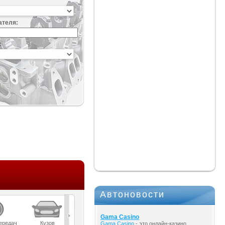
ателя:
:
Автоновости
Gama Casino
ередач
Кузов
Масла
Мост
Подвеска
Gama Casino
- это онлайн-казино,