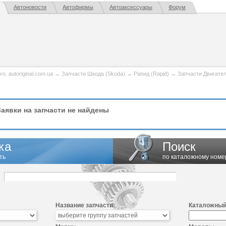
Автоновости
Автофирмы
Автоаксессуары
Форум
. autoriginal.com.ua
→
Запчасти Шкода (Skoda)
→
Рапид (Rapid)
→
Запчасти Двигате
аявки на запчасти не найдены
ка
Поиск
ть
по каталожному номе
Название запчасти:
Каталожный