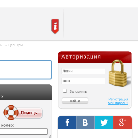
ль.
→
Цепь грм
Авторизация
Запомнить
ру
Регистрация
Мой пароль?
 номер:
Твиты от @AutOriginalShop