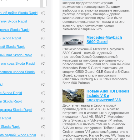
которое предоставляет игрокам
возможность насладиться большим
выбором игр, включая игровые автоматы,
вной рейки Skoda Rapid
(
0
)
рулетку, блэкджек, баккара и другие
классические казино-игры. Оно было
теля Skoda Rapid
(
0
)
основано несколько лет назад и за это
время стало популярным среди
любителей азартных игр.
ролик Skoda Rapid
(
0
)
Mercedes-Maybach
 Skoda Rapid
(
0
)
S600 Guard
ый Skoda Rapid
(
0
)
Свежеиспеченный Mercedes-Maybach
S600 Guard - самый надежный
ый вал Skoda Rapid
(
0
)
противобомбовый бронированный
немецкий автомобиль для цивильного
того хода Skoda Rapid
(
0
)
пользования. Это новая вершина линейки
Mercedes-Benz S Guard, включающая
модели G500 Guard, GLE Guard и S-Class
сляного насоса Skoda
(
0
)
Guard, которые стали потомками
известных Nurburg 460 и 1960 Mercedes-
Benz 600 Pullman.
id
(
0
)
Новые Audi TDI Diesels
я Skoda Rapid
(
0
)
Include V-8 и
электрический V-6
й Skoda Rapid
(
0
)
Десять лет назад в Европе модой
правили дизельные V-8. Вы можете
ератора Skoda Rapid
(
0
)
встретить их в известных внедорожниках
и седанах - Audi A8, BMW 7, Mercedes-
a Rapid
(
0
)
Benz S-класса, и Volkswagen Phaeton.
Сегодня они выжили только в немногих
 Skoda Rapid
(
0
)
SUV-ах верхнего уровня: Тойота Land
Cruiser имеет V-8 дизельный двигатель с
ла задний Skoda Rapid
(
0
)
турбонаддувом, Range Rover, VW Touareg
и Audi. Складывается впечатление, что