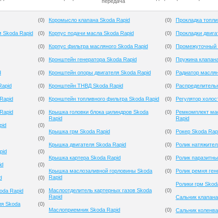
передача
(
0
)
Коромысло клапана Skoda Rapid
(
0
)
Прокладка топли
м Skoda Rapid
(
0
)
Корпус подачи масла Skoda Rapid
(
0
)
Прокладки двига
(
0
)
Корпус фильтра масляного Skoda Rapid
(
0
)
Промежуточный 
(
0
)
Кронштейн генератора Skoda Rapid
(
0
)
Пружина клапана
d
(
0
)
Кронштейн опоры двигателя Skoda Rapid
(
0
)
Радиатор маслян
Rapid
(
0
)
Кронштейн ТНВД Skoda Rapid
(
0
)
Распределительн
Rapid
(
0
)
Кронштейн топливного фильтра Skoda Rapid
(
0
)
Регулятор холос
Rapid
(
0
)
Крышка головки блока цилиндров Skoda
(
0
)
Ремкомплект ма
Rapid
Rapid
pid
(
0
)
Крышка грм Skoda Rapid
(
0
)
Рокер Skoda Rap
(
0
)
Крышка двигателя Skoda Rapid
(
0
)
Ролик натяжител
pid
(
0
)
Крышка картера Skoda Rapid
(
0
)
Ролик паразитны
id
(
0
)
Крышка маслозаливной горловины Skoda
(
0
)
Ролик ремня ген
Rapid
d
(
0
)
Ролики грм Skod
Маслоотделитель картерных газов Skoda
(
0
)
oda Rapid
(
0
)
Rapid
Сальник клапана
ия Skoda
(
0
)
Маслоприемник Skoda Rapid
(
0
)
Сальник коленва