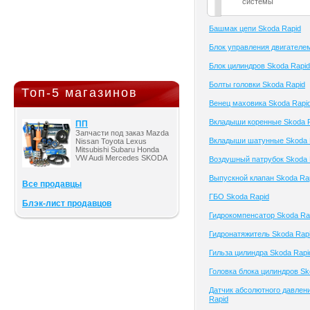
системы
Башмак цепи Skoda Rapid
Блок управления двигателе
Блок цилиндров Skoda Rapid
Болты головки Skoda Rapid
Топ-5 магазинов
Венец маховика Skoda Rapi
Вкладыши коренные Skoda 
ПП
Запчасти под заказ Mazda
Вкладыши шатунные Skoda 
Nissan Toyota Lexus
Mitsubishi Subaru Honda
VW Audi Mercedes SKODA
Воздушный патрубок Skoda 
Выпускной клапан Skoda Ra
Все продавцы
ГБО Skoda Rapid
Блэк-лист продавцов
Гидрокомпенсатор Skoda Ra
Гидронатяжитель Skoda Rap
Гильза цилиндра Skoda Rapi
Головка блока цилиндров Sk
Датчик абсолютного давлен
Rapid