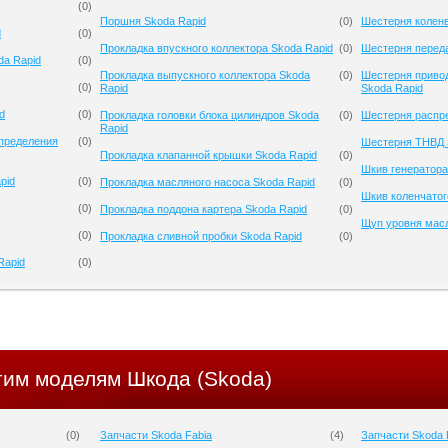
(
0
)
Поршня Skoda Rapid
(
0
)
Шестерня коленв
d
(
0
)
Прокладка впускного коллектора Skoda Rapid
(
0
)
Шестерня переда
da Rapid
(
0
)
Прокладка выпускного коллектора Skoda
(
0
)
Шестерня приво
(
0
)
Rapid
Skoda Rapid
d
(
0
)
Прокладка головки блока цилиндров Skoda
(
0
)
Шестерня распре
Rapid
спределения
(
0
)
Шестерня ТНВД 
Прокладка клапанной крышки Skoda Rapid
(
0
)
Шкив генератора
pid
(
0
)
Прокладка масляного насоса Skoda Rapid
(
0
)
Шкив коленчатог
(
0
)
Прокладка поддона картера Skoda Rapid
(
0
)
Щуп уровня масл
(
0
)
Прокладка сливной пробки Skoda Rapid
(
0
)
Rapid
(
0
)
гим моделям Шкода (Skoda)
(
0
)
Запчасти Skoda Fabia
(
4
)
Запчасти Skoda