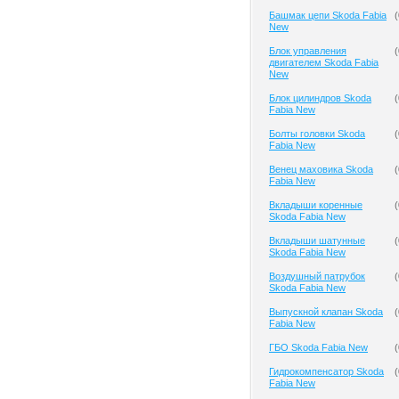
Башмак цепи Skoda Fabia
(
New
Блок управления
(
двигателем Skoda Fabia
New
Блок цилиндров Skoda
(
Fabia New
Болты головки Skoda
(
Fabia New
Венец маховика Skoda
(
Fabia New
Вкладыши коренные
(
Skoda Fabia New
Вкладыши шатунные
(
Skoda Fabia New
Воздушный патрубок
(
Skoda Fabia New
Выпускной клапан Skoda
(
Fabia New
ГБО Skoda Fabia New
(
Гидрокомпенсатор Skoda
(
Fabia New