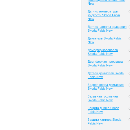
New
Датчик температуры
(
жидкости Skoda Fabia
New
Датчик частоты вращения
(
Skoda Fabia New
Двигатель Skoda Fabia
(
New
Демпфер коленвала
(
Skoda Fabia New
Демпферная прокладка
(
Skoda Fabia New
Детали двигателя Skoda
(
Fabia New
Задняя опора двигателя
(
Skoda Fabia New
Заливная горловина
(
Skoda Fabia New
Защита днища Skoda
(
Fabia New
Защита картера Skoda
(
Fabia New