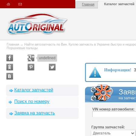
Каталог запчастей
Главная
Главная
→
Найти автозапчасть по Вин. Куплю запчасть в Украине быстро и недорого
Поршневые пальцы
undefined
З
Информация!
Каталог запчастей
Заяв
на запчас
Поиск по номеру
VIN номер автомобиля:
Заявка на запчасть
Группа запчастей: