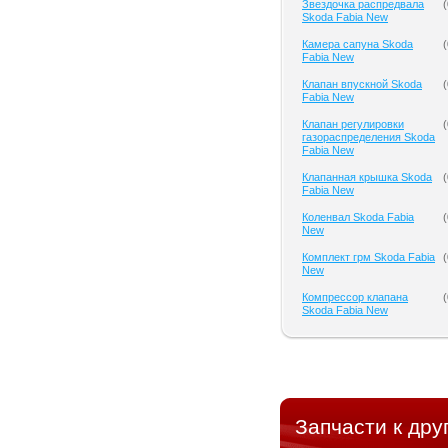
Звездочка распредвала
(
Skoda Fabia New
Камера сапуна Skoda
(
Fabia New
Клапан впускной Skoda
(
Fabia New
Клапан регулировки
(
газораспределения Skoda
Fabia New
Клапанная крышка Skoda
(
Fabia New
Коленвал Skoda Fabia
(
New
Комплект грм Skoda Fabia
(
New
Компрессор клапана
(
Skoda Fabia New
Запчасти к дру