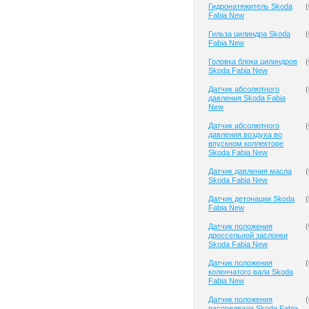
Гидронатяжитель Skoda
(
Fabia New
Гильза цилиндра Skoda
(
Fabia New
Головка блока цилиндров
(
Skoda Fabia New
Датчик абсолютного
(
давления Skoda Fabia
New
Датчик абсолютного
(
давления воздуха во
впускном коллекторе
Skoda Fabia New
Датчик давления масла
(
Skoda Fabia New
Датчик детонации Skoda
(
Fabia New
Датчик положения
(
дроссельной заслонки
Skoda Fabia New
Датчик положения
(
коленчатого вала Skoda
Fabia New
Датчик положения
(
распредвала Skoda Fabia