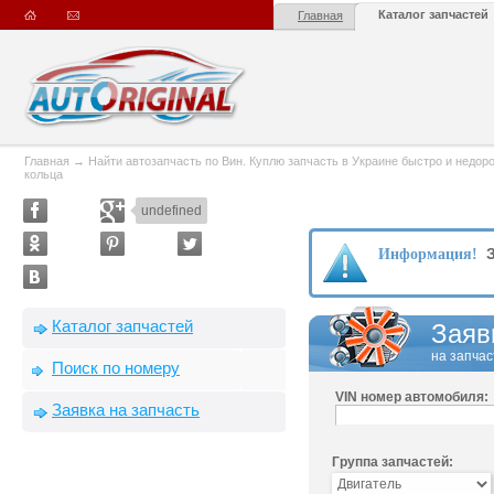
Каталог запчастей
Главная
Главная
→
Найти автозапчасть по Вин. Куплю запчасть в Украине быстро и недорого
кольца
undefined
З
Информация!
Каталог запчастей
Заяв
на запчас
Поиск по номеру
VIN номер автомобиля:
Заявка на запчасть
Группа запчастей: