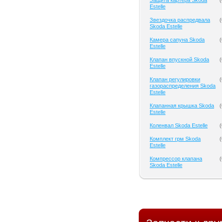
Защита картера Skoda
(
Estelle
Звездочка распредвала
(
Skoda Estelle
Камера сапуна Skoda
(
Estelle
Клапан впускной Skoda
(
Estelle
Клапан регулировки
(
газораспределения Skoda
Estelle
Клапанная крышка Skoda
(
Estelle
Коленвал Skoda Estelle
(
Комплект грм Skoda
(
Estelle
Компрессор клапана
(
Skoda Estelle