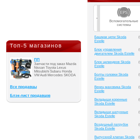
Вспомогательные
системы
Башмак цепи Skoda
(
Estelle
Топ-5 магазинов
Блок управления
(
двигателем Skoda Estelle
ПП
Блок цилиндров Skoda
(
Запчасти под заказ Mazda
Estelle
Nissan Toyota Lexus
Mitsubishi Subaru Honda
Болты головки Skoda
(
VW Audi Mercedes SKODA
Estelle
Все продавцы
Венец маховика Skoda
(
Estelle
Блэк-лист продавцов
Вкладыши коренные
(
Skoda Estelle
Вкладыши шатунные
(
Skoda Estelle
Воздушный патрубок
(
Skoda Estelle
Выпускной клапан Skoda
(