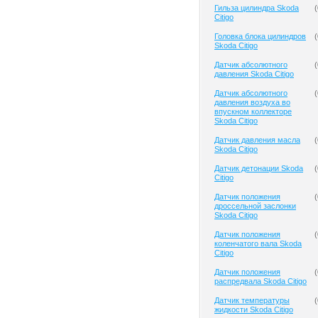
Гильза цилиндра Skoda
(
Citigo
Головка блока цилиндров
(
Skoda Citigo
Датчик абсолютного
(
давления Skoda Citigo
Датчик абсолютного
(
давления воздуха во
впускном коллекторе
Skoda Citigo
Датчик давления масла
(
Skoda Citigo
Датчик детонации Skoda
(
Citigo
Датчик положения
(
дроссельной заслонки
Skoda Citigo
Датчик положения
(
коленчатого вала Skoda
Citigo
Датчик положения
(
распредвала Skoda Citigo
Датчик температуры
(
жидкости Skoda Citigo