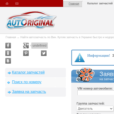
Каталог запчастей
Главная
Главная
→
Найти автозапчасть по Вин. Куплю запчасть в Украине быстро и недорого
undefined
З
Информация!
Каталог запчастей
Заяв
на запчас
Поиск по номеру
VIN номер автомобиля:
Заявка на запчасть
Группа запчастей: