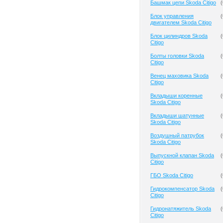
Башмак цепи Skoda Citigo
(
Блок управления
(
двигателем Skoda Citigo
Блок цилиндров Skoda
(
Citigo
Болты головки Skoda
(
Citigo
Венец маховика Skoda
(
Citigo
Вкладыши коренные
(
Skoda Citigo
Вкладыши шатунные
(
Skoda Citigo
Воздушный патрубок
(
Skoda Citigo
Выпускной клапан Skoda
(
Citigo
ГБО Skoda Citigo
(
Гидрокомпенсатор Skoda
(
Citigo
Гидронатяжитель Skoda
(
Citigo