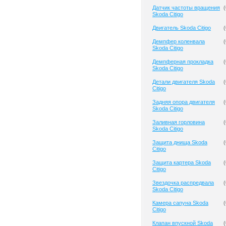
Датчик частоты вращения
(
Skoda Citigo
Двигатель Skoda Citigo
(
Демпфер коленвала
(
Skoda Citigo
Демпферная прокладка
(
Skoda Citigo
Детали двигателя Skoda
(
Citigo
Задняя опора двигателя
(
Skoda Citigo
Заливная горловина
(
Skoda Citigo
Защита днища Skoda
(
Citigo
Защита картера Skoda
(
Citigo
Звездочка распредвала
(
Skoda Citigo
Камера сапуна Skoda
(
Citigo
Клапан впускной Skoda
(