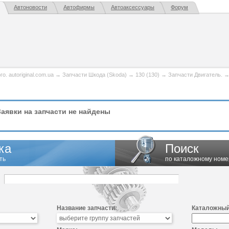
Автоновости
Автофирмы
Автоаксессуары
Форум
. autoriginal.com.ua
→
Запчасти Шкода (Skoda)
→
130 (130)
→
Запчасти Двигатель.
аявки на запчасти не найдены
ка
Поиск
ть
по каталожному номе
Название запчасти:
Каталожный