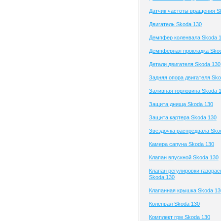
Датчик частоты вращения S
Двигатель Skoda 130
Демпфер коленвала Skoda 
Демпферная прокладка Sko
Детали двигателя Skoda 130
Задняя опора двигателя Sko
Заливная горловина Skoda 
Защита днища Skoda 130
Защита картера Skoda 130
Звездочка распредвала Sko
Камера сапуна Skoda 130
Клапан впускной Skoda 130
Клапан регулировки газора
Skoda 130
Клапанная крышка Skoda 13
Коленвал Skoda 130
Комплект грм Skoda 130