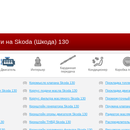
и на Skoda (Шкода) 130
Карданная
Двигатель
Интерьер
Кондиционер
Коробка 
передача
(
0
)
Коромысло клапана Skoda 130
(
0
)
Прокладка топли
м Skoda 130
(
0
)
Корпус подачи масла Skoda 130
(
0
)
Прокладки двига
(
0
)
Корпус фильтра масляного Skoda 130
(
0
)
Промежуточный 
(
0
)
Кронштейн генератора Skoda 130
(
0
)
Пружина клапан
(
0
)
Кронштейн опоры двигателя Skoda 130
(
0
)
Радиатор масля
130
(
0
)
Кронштейн ТНВД Skoda 130
(
0
)
Распределитель
130
(
0
)
Кронштейн топливного фильтра Skoda 130
(
0
)
Регулятор холос