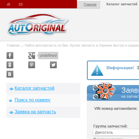
Каталог запчастей
Главная
Главная
→
Найти автозапчасть по Вин. Куплю запчасть в Украине быстро и недорого
undefined
З
Информация!
Каталог запчастей
Заяв
на запчас
Поиск по номеру
VIN номер автомобиля:
Заявка на запчасть
Группа запчастей: