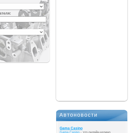
ателя:
:
Автоновости
Gama Casino
Gama Casino
- это онлайн-казино,