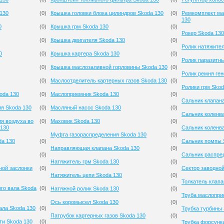
130
(
0
)
Крышка головки блока цилиндров Skoda 130
(
0
)
Ремкомплект ма
130
0
(
0
)
Крышка грм Skoda 130
(
0
)
Рокер Skoda 130
(
0
)
Крышка двигателя Skoda 130
(
0
)
Ролик натяжител
0
(
0
)
Крышка картера Skoda 130
(
0
)
Ролик паразитн
(
0
)
Крышка маслозаливной горловины Skoda 130
(
0
)
Ролик ремня ген
(
0
)
Маслоотделитель картерных газов Skoda 130
(
0
)
Ролики грм Skod
oda 130
(
0
)
Маслоприемник Skoda 130
(
0
)
Сальник клапан
ия Skoda 130
(
0
)
Масляный насос Skoda 130
(
0
)
Сальник коленва
я воздуха во
(
0
)
Маховик Skoda 130
(
0
)
 130
Сальник коленв
Муфта газораспределения Skoda 130
(
0
)
da 130
(
0
)
Сальник помпы 
Направляющая клапана Skoda 130
(
0
)
(
0
)
Сальник распре
Натяжитель грм Skoda 130
(
0
)
ной заслонки
(
0
)
Сектор заводной
Натяжитель цепи Skoda 130
(
0
)
Толкатель клапа
го вала Skoda
(
0
)
Натяжной ролик Skoda 130
(
0
)
Труба маслопри
Ось коромысел Skoda 130
(
0
)
ала Skoda 130
(
0
)
Трубка турбины 
Патрубок картерных газов Skoda 130
(
0
)
ти Skoda 130
(
0
)
Трубка форсунк