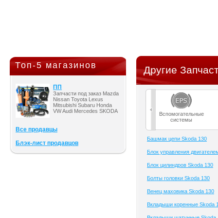
Топ-5 магазинов
Другие Запчаст
ПП
Запчасти под заказ Mazda
Nissan Toyota Lexus
Mitsubishi Subaru Honda
VW Audi Mercedes SKODA
Вспомогательные
системы
Все продавцы
Башмак цепи Skoda 130
Блэк-лист продавцов
Блок управления двигателе
Блок цилиндров Skoda 130
Болты головки Skoda 130
Венец маховика Skoda 130
Вкладыши коренные Skoda 
Вкладыши шатунные Skoda 