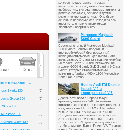
которое предоставляет игрокам
возможность насладиться большим
выбором игр, включая игровые автоматы,
рулетку, блэкджек, баккара и другие
классические казино-игры. Оно было
основано несколько лет назад и за это
время стало популярным среди
любителей азартных игр.
Mercedes-Maybach
S600 Guard
Свежеиспеченный Mercedes-Maybach
S600 Guard - самый надежный
противобомбовый бронированный
немецкий автомобиль для цивильного
пользования. Это новая вершина линейки
Mercedes-Benz S Guard, включающая
модели G500 Guard, GLE Guard и S-Class
передач
Кузов
Масла
Мост
Подвеска
Guard, которые стали потомками
известных Nurburg 460 и 1960 Mercedes-
Benz 600 Pullman.
вной рейки Skoda 130
(
0
)
Новые Audi TDI Diesels
Include V-8 и
теля Skoda 130
(
0
)
электрический V-6
Десять лет назад в Европе модой
ролик Skoda 130
(
0
)
правили дизельные V-8. Вы можете
встретить их в известных внедорожниках
а Skoda 130
(
0
)
и седанах - Audi A8, BMW 7, Mercedes-
Benz S-класса, и Volkswagen Phaeton.
ный Skoda 130
(
0
)
Сегодня они выжили только в немногих
SUV-ах верхнего уровня: Тойота Land
ный вал Skoda 130
(
0
)
Cruiser имеет V-8 дизельный двигатель с
турбонаддувом, Range Rover, VW Touareg
и Audi. Складывается впечатление, что
того хода Skoda 130
(
0
)