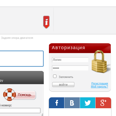
→
Задняя опора двигателя
Авторизация
Запомнить
ру
Регистрация
Мой пароль?
 номер:
Твиты от @AutOriginalShop