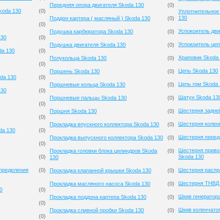
Передняя опора двигателя Skoda 130
(
0
)
koda 130
(
0
)
Уплотнительное
130
Поддон картера ( масляный ) Skoda 130
(
0
)
(
0
)
Успокоитель дви
Подушка карбюратора Skoda 130
(
0
)
130
(
0
)
Успокоитель цеп
Подушка двигателя Skoda 130
(
0
)
da 130
(
0
)
Храповик Skoda
Полукольца Skoda 130
(
0
)
(
0
)
Цепь Skoda 130
Поршень Skoda 130
(
0
)
da 130
(
0
)
Цепь грм Skoda 
Поршневые кольца Skoda 130
(
0
)
130
(
0
)
Шатун Skoda 13
Поршневые пальцы Skoda 130
(
0
)
(
0
)
Шестерня задне
Поршня Skoda 130
(
0
)
(
0
)
Шестерня колен
Прокладка впускного коллектора Skoda 130
(
0
)
da 130
(
0
)
Шестерня перед
Прокладка выпускного коллектора Skoda 130
(
0
)
(
0
)
Шестерня приво
Прокладка головки блока цилиндров Skoda
(
0
)
(
0
)
Skoda 130
130
спределения
(
0
)
Шестерня распр
Прокладка клапанной крышки Skoda 130
(
0
)
Шестерня ТНВД 
Прокладка масляного насоса Skoda 130
(
0
)
0
(
0
)
Шкив генератор
Прокладка поддона картера Skoda 130
(
0
)
(
0
)
Шкив коленчатог
Прокладка сливной пробки Skoda 130
(
0
)
(
0
)