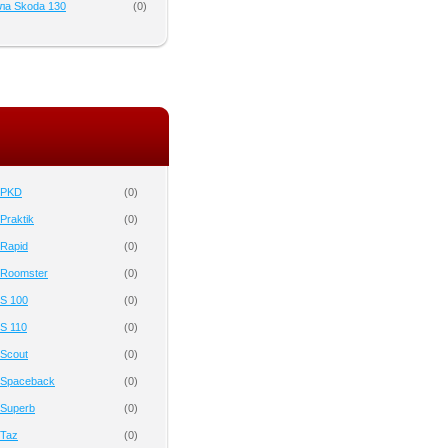
ла Skoda 130
(
0
)
 PKD
(
0
)
Praktik
(
0
)
Rapid
(
0
)
 Roomster
(
0
)
S 100
(
0
)
S 110
(
0
)
Scout
(
0
)
 Spaceback
(
0
)
 Superb
(
0
)
 Taz
(
0
)