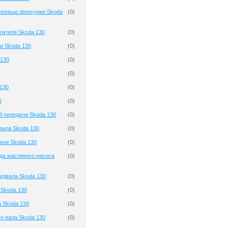
 кольцо форсунки Skoda
(
0
)
гателя Skoda 130
(
0
)
и Skoda 130
(
0
)
 130
(
0
)
(
0
)
130
(
0
)
0
(
0
)
й передачи Skoda 130
(
0
)
вала Skoda 130
(
0
)
ачи Skoda 130
(
0
)
да масляного насоса
(
0
)
едвала Skoda 130
(
0
)
Skoda 130
(
0
)
а Skoda 130
(
0
)
о вала Skoda 130
(
0
)