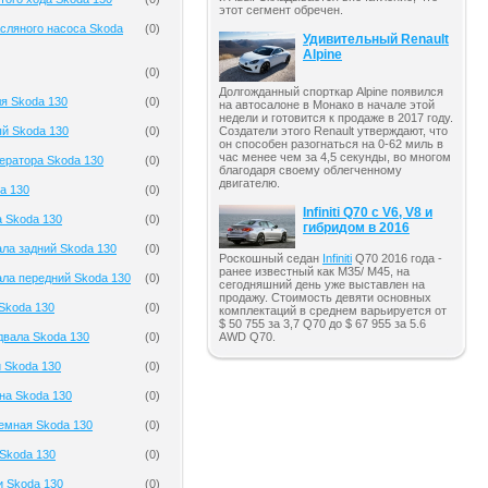
этот сегмент обречен.
сляного насоса Skoda
(
0
)
Удивительный Renault
Alpine
(
0
)
Долгожданный спорткар Alpine появился
я Skoda 130
(
0
)
на автосалоне в Монако в начале этой
недели и готовится к продаже в 2017 году.
ый Skoda 130
(
0
)
Создатели этого Renault утверждают, что
он способен разогнаться на 0-62 миль в
час менее чем за 4,5 секунды, во многом
ератора Skoda 130
(
0
)
благодаря своему облегченному
двигателю.
a 130
(
0
)
Infiniti Q70 с V6, V8 и
а Skoda 130
(
0
)
гибридом в 2016
ла задний Skoda 130
(
0
)
Роскошный седан
Infiniti
Q70 2016 года -
ранее известный как M35/ M45, на
ала передний Skoda 130
(
0
)
сегодняшний день уже выставлен на
продажу. Стоимость девяти основных
Skoda 130
(
0
)
комплектаций в среднем варьируется от
$ 50 755 за 3,7 Q70 до $ 67 955 за 5.6
AWD Q70.
двала Skoda 130
(
0
)
 Skoda 130
(
0
)
на Skoda 130
(
0
)
емная Skoda 130
(
0
)
Skoda 130
(
0
)
и Skoda 130
(
0
)