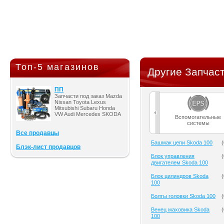
Топ-5 магазинов
Другие Запчаст
ПП
Запчасти под заказ Mazda
Nissan Toyota Lexus
Mitsubishi Subaru Honda
VW Audi Mercedes SKODA
Вспомогательные
системы
Все продавцы
Башмак цепи Skoda 100
(
Блэк-лист продавцов
Блок управления
(
двигателем Skoda 100
Блок цилиндров Skoda
(
100
Болты головки Skoda 100
(
Венец маховика Skoda
(
100