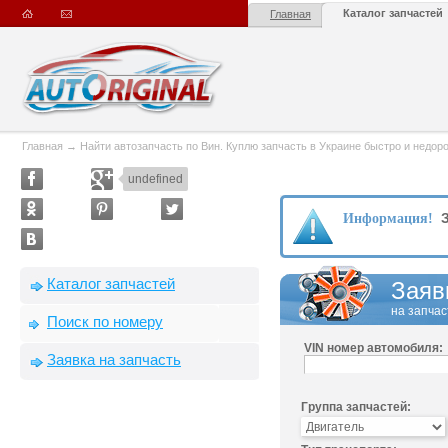
Каталог запчастей
Главная
Главная
→
Найти автозапчасть по Вин. Куплю запчасть в Украине быстро и недорого
undefined
З
Информация!
Каталог запчастей
Заяв
на запчас
Поиск по номеру
VIN номер автомобиля:
Заявка на запчасть
Группа запчастей: