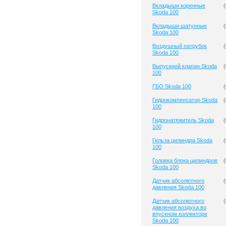
Вкладыши коренные
(
Skoda 100
Вкладыши шатунные
(
Skoda 100
Воздушный патрубок
(
Skoda 100
Выпускной клапан Skoda
(
100
ГБО Skoda 100
(
Гидрокомпенсатор Skoda
(
100
Гидронатяжитель Skoda
(
100
Гильза цилиндра Skoda
(
100
Головка блока цилиндров
(
Skoda 100
Датчик абсолютного
(
давления Skoda 100
Датчик абсолютного
(
давления воздуха во
впускном коллекторе
Skoda 100