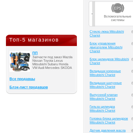
Вспомогательные
системы
Cтекло люка Mitsubishi
(
Chariot
Топ-5 магазинов
Блок управления
(
двигателем Mitsubishi
Chariot
ПП
Запчасти под заказ Mazda
Блок цилиндров Mitsubishi
(
Nissan Toyota Lexus
Chariot
Mitsubishi Subaru Honda
VW Audi Mercedes SKODA
Вкладыши коренные
(
Mitsubishi Chariot
Все продавцы
Вкладыши шатунные
(
Mitsubishi Chariot
Блэк-лист продавцов
Выпускной клапан
(
Mitsubishi Chariot
Гильза цилиндра
(
Mitsubishi Chariot
Головка блока цилиндров
(
Mitsubishi Chariot
Датчик давления масла
(