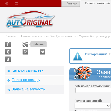
Каталог запчастей
Главная
Главная
→
Найти автозапчасть по Вин. Куплю запчасть в Украине быстро и недорого
undefined
З
Информация!
Каталог запчастей
Заяв
на запчас
Поиск по номеру
VIN номер автомобиля:
Заявка на запчасть
Группа запчастей: