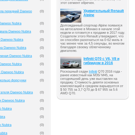
этот сегмент обречен.
Удивительный Renault
ала передний Daewoo
(
0
)
Alpine
Daewoo Nubira
(
0
)
Долгожданный спорткар Alpine появился
на автосалоне в Монако в начале этой
вала Daewoo Nubira
(
0
)
недели и готовится к продаже в 2017 году.
Создатели этого Renault утверждают, что
 Daewoo Nubira
(
0
)
он способен разогнаться на 0-62 миль в
час менее чем за 4,5 секунды, во многом
благодаря своему облегченному
на Daewoo Nubira
(
0
)
двигателю.
емная Daewoo Nubira
(
0
)
Infiniti Q70 с V6, V8 и
гибридом в 2016
Daewoo Nubira
(
0
)
Роскошный седан
Infiniti
Q70 2016 года -
 Daewoo Nubira
(
0
)
ранее известный как M35/ M45, на
сегодняшний день уже выставлен на
кольцо форсунки
(
0
)
продажу. Стоимость девяти основных
комплектаций в среднем варьируется от
$ 50 755 за 3,7 Q70 до $ 67 955 за 5.6
гателя Daewoo Nubira
(
0
)
AWD Q70.
и Daewoo Nubira
(
0
)
 Nubira
(
0
)
ira
(
0
)
 Nubira
(
0
)
ubira
(
0
)