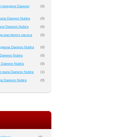
й передачи Daewoo
(
0
)
ала Daewoo Nubira
(
0
)
ачи Daewoo Nubira
(
0
)
да масляного насоса
(
0
)
едвала Daewoo Nubira
(
0
)
Daewoo Nubira
(
0
)
 Daewoo Nubira
(
0
)
о вала Daewoo Nubira
(
1
)
а Daewoo Nubira
(
0
)