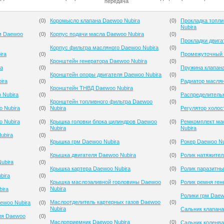
передача
(
0
)
Коромысло клапана Daewoo Nubira
(
0
)
Прокладка топли
Nubira
м Daewoo
(
0
)
Корпус подачи масла Daewoo Nubira
(
0
)
Прокладки двига
Корпус фильтра масляного Daewoo Nubira
(
0
)
ira
(
0
)
Промежуточный 
Кронштейн генератора Daewoo Nubira
(
0
)
ra
(
0
)
Пружина клапана
Кронштейн опоры двигателя Daewoo Nubira
(
0
)
ira
(
0
)
Радиатор масля
Кронштейн ТНВД Daewoo Nubira
(
0
)
 Nubira
(
0
)
Распределительн
Кронштейн топливного фильтра Daewoo
(
0
)
 Nubira
(
0
)
Nubira
Регулятор холос
 Nubira
(
0
)
Крышка головки блока цилиндров Daewoo
(
0
)
Ремкомплект ма
Nubira
Nubira
ubira
(
0
)
Крышка грм Daewoo Nubira
(
0
)
Рокер Daewoo Nu
(
0
)
Крышка двигателя Daewoo Nubira
(
0
)
Ролик натяжител
ubira
(
0
)
Крышка картера Daewoo Nubira
(
0
)
Ролик паразитны
bira
(
0
)
Крышка маслозаливной горловины Daewoo
(
0
)
Ролик ремня ген
Nubira
bira
(
0
)
Ролики грм Daew
Маслоотделитель картерных газов Daewoo
(
0
)
ewoo Nubira
(
0
)
Nubira
Сальник клапана
ия Daewoo
(
0
)
Маслоприемник Daewoo Nubira
(
0
)
Сальник коленв