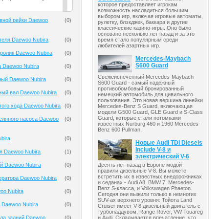
которое предоставляет игрокам
возможность насладиться большим
выбором игр, включая игровые автоматы,
вной рейки Daewoo
(
0
)
рулетку, блэкджек, баккара и другие
классические казино-игры. Оно было
основано несколько лет назад и за это
теля Daewoo Nubira
(
0
)
время стало популярным среди
любителей азартных игр.
ролик Daewoo Nubira
(
0
)
Mercedes-Maybach
S600 Guard
 Daewoo Nubira
(
0
)
Свежеиспеченный Mercedes-Maybach
ный Daewoo Nubira
(
0
)
S600 Guard - самый надежный
противобомбовый бронированный
ый вал Daewoo Nubira
(
0
)
немецкий автомобиль для цивильного
пользования. Это новая вершина линейки
того хода Daewoo Nubira
(
0
)
Mercedes-Benz S Guard, включающая
модели G500 Guard, GLE Guard и S-Class
Guard, которые стали потомками
сляного насоса Daewoo
(
0
)
известных Nurburg 460 и 1960 Mercedes-
Benz 600 Pullman.
bira
(
0
)
Новые Audi TDI Diesels
Include V-8 и
я Daewoo Nubira
(
1
)
электрический V-6
Десять лет назад в Европе модой
й Daewoo Nubira
(
0
)
правили дизельные V-8. Вы можете
встретить их в известных внедорожниках
ератора Daewoo Nubira
(
0
)
и седанах - Audi A8, BMW 7, Mercedes-
Benz S-класса, и Volkswagen Phaeton.
oo Nubira
(
0
)
Сегодня они выжили только в немногих
SUV-ах верхнего уровня: Тойота Land
 Daewoo Nubira
(
0
)
Cruiser имеет V-8 дизельный двигатель с
турбонаддувом, Range Rover, VW Touareg
и Audi. Складывается впечатление, что
ала задний Daewoo
(
0
)