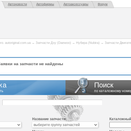
Автоновости
Автофирмы
Автоаксессуары
Форум
. autoriginal.com.ua
→
Запчасти Дэу (Daewoo)
→
Нубира (Nubira)
→
Запчасти Двигат
аявки на запчасти не найдены
ка
Поиск
ть
по каталожному номе
Название запчасти:
Каталожный