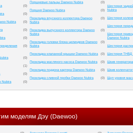
Поршневые пальцы Daewoo Nubira
(
0
)
ra
(
0
)
Шестерня задне
Nubira
Поршня Daewoo Nubira
(
0
)
ira
(
0
)
Шестерня коленв
Прокладка впускного коллектора Daewoo
(
0
)
woo Nubira
(
0
)
Nubira
Шестерня перед
ra
(
0
)
Прокладка выпускного коллектора Daewoo
(
0
)
Nubira
Шестерня приво
bira
(
0
)
Daewoo Nubira
Прокладка головки блока цилиндров Daewoo
(
0
)
спределения
(
0
)
Nubira
Шестерня распр
Прокладка клапанной крышки Daewoo Nubira
(
0
)
Шестерня ТНВД 
ubira
(
0
)
Прокладка масляного насоса Daewoo Nubira
(
0
)
Шкив генератора
(
1
)
Прокладка поддона картера Daewoo Nubira
(
0
)
Шкив коленчатог
a
(
0
)
Прокладка сливной пробки Daewoo Nubira
(
0
)
Щуп уровня масл
 Nubira
(
0
)
гим моделям Дэу (Daewoo)