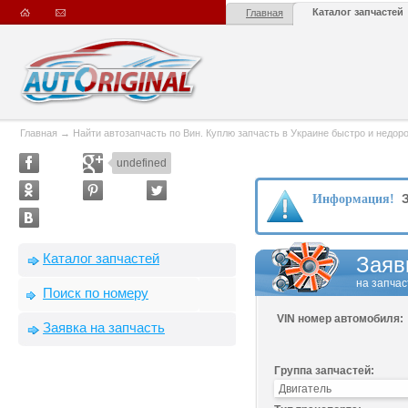
Каталог запчастей
Главная
Главная
→
Найти автозапчасть по Вин. Куплю запчасть в Украине быстро и недорого
undefined
З
Информация!
Каталог запчастей
Заяв
на запчас
Поиск по номеру
VIN номер автомобиля:
Заявка на запчасть
Группа запчастей: