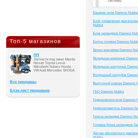
системы
Башмак цепи Daewoo Nubira
Блок управления двигателе
Nubira
Блок цилиндров Daewoo Nub
Топ-5 магазинов
Болты головки Daewoo Nubi
Венец маховика Daewoo Nub
ПП
Вкладыши коренные Daewoo
Запчасти под заказ Mazda
Nissan Toyota Lexus
Mitsubishi Subaru Honda
Вкладыши шатунные Daewoo
VW Audi Mercedes SKODA
Воздушный патрубок Daewoo
Все продавцы
Выпускной клапан Daewoo N
Блэк-лист продавцов
ГБО Daewoo Nubira
Гидрокомпенсатор Daewoo N
Гидронатяжитель Daewoo Nu
Гильза цилиндра Daewoo Nu
Головка блока цилиндров Da
Датчик абсолютного давлен
Nubira