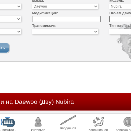
Марка:
Модель:
Модификация:
Объём двиг
Трансмиссия:
Тип топлива
и на Daewoo (Дэу) Nubira
Карданная
Двигатель
Интерьер
Кондиционер
Коробка п