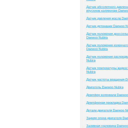
Датчик абсолютного давлени
впускном коллекторе Daewo
Датчик давления масла Dae
Датчик детонации Daewoo N
Датчик положения дроссель
Daewoo Nubira
Датчик положения коленчато
Daewoo Nubira
Датчик положения распред
Nubira
Датчик температуры жидко
Nubira
Датчик частоты вращения D
Двигатель Daewoo Nubira
Демпфер коленвала Daewoo
Демпферная прокладка Dae
Детали двигателя Daewoo Nu
Задняя опора двигателя Dae
Заливная горловина Daewoo