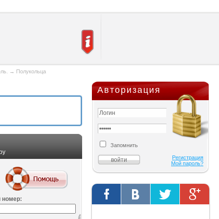
ель.
→
Полукольца
Авторизация
Запомнить
ру
Регистрация
Мой пароль?
 номер:
Твиты от @AutOriginalShop