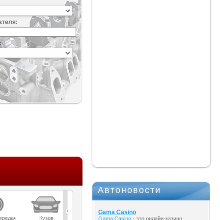
ателя:
:
Автоновости
Gama Casino
ередач
Кузов
Масла
Мост
Подвеска
Gama Casino
- это онлайн-казино,