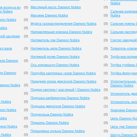
Nubira
Масляный насос Daewoo Nubira
(
0
)
я воздуха во
(
0
)
o Nubira
Сальник коленв
Маховик Daewoo Nubira
(
0
)
Nubira
woo Nubira
(
0
)
Муфта газораспределения Daewoo Nubira
(
0
)
Сальник помпы 
ubira
(
0
)
Направляющая клапана Daewoo Nubira
(
0
)
Сальник распред
ной заслонки
(
0
)
Натяжитель грм Daewoo Nubira
(
0
)
Сектор заводной
го вала
(
0
)
Натяжитель цепи Daewoo Nubira
(
0
)
Толкатель клапа
Натяжной ролик Daewoo Nubira
(
0
)
Труба маслопри
вала Daewoo
(
0
)
Ось коромысел Daewoo Nubira
(
0
)
Трубка турбины 
сти Daewoo
(
0
)
Патрубок картерных газов Daewoo Nubira
(
0
)
Трубка форсунки
Передняя опора двигателя Daewoo Nubira
(
0
)
Уплотнительное 
aewoo Nubira
(
0
)
Daewoo Nubira
Поддон картера ( масляный ) Daewoo Nubira
(
0
)
(
0
)
Успокоитель дви
Подушка карбюратора Daewoo Nubira
(
0
)
 Nubira
(
0
)
Успокоитель цеп
Подушка двигателя Daewoo Nubira
(
1
)
woo Nubira
(
0
)
Храповик Daewoo
Полукольца Daewoo Nubira
(
0
)
bira
(
0
)
Цепь Daewoo Nub
Поршень Daewoo Nubira
(
0
)
woo Nubira
(
0
)
Цепь грм Daewoo
Поршневые кольца Daewoo Nubira
(
0
)
 Nubira
(
0
)
Шатун Daewoo N