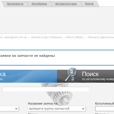
Автоновости
Автофирмы
Автоаксессуары
Форум
. autoriginal.com.ua
→
Запчасти Дэу (Daewoo)
→
Матиз (Matiz)
→
Запчасти Двигател
аявки на запчасти не найдены
ка
Поиск
ть
по каталожному номе
Название запчасти:
Каталожный