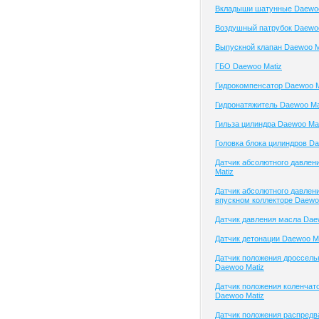
Вкладыши шатунные Daewoo
Воздушный патрубок Daewoo
Выпускной клапан Daewoo M
ГБО Daewoo Matiz
Гидрокомпенсатор Daewoo M
Гидронатяжитель Daewoo Ma
Гильза цилиндра Daewoo Mat
Головка блока цилиндров Da
Датчик абсолютного давлен
Matiz
Датчик абсолютного давлени
впускном коллекторе Daewo
Датчик давления масла Dae
Датчик детонации Daewoo M
Датчик положения дроссель
Daewoo Matiz
Датчик положения коленчато
Daewoo Matiz
Датчик положения распред