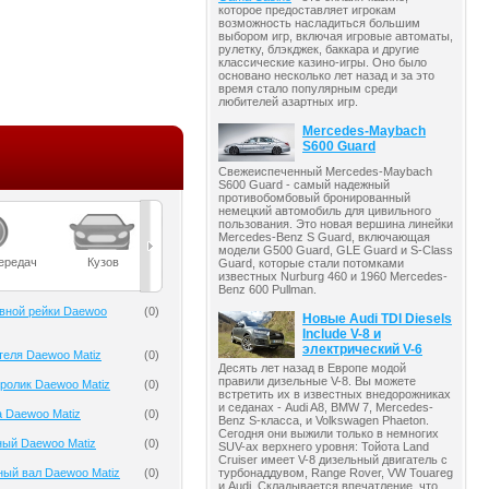
которое предоставляет игрокам
возможность насладиться большим
выбором игр, включая игровые автоматы,
рулетку, блэкджек, баккара и другие
классические казино-игры. Оно было
основано несколько лет назад и за это
время стало популярным среди
любителей азартных игр.
Mercedes-Maybach
S600 Guard
Свежеиспеченный Mercedes-Maybach
S600 Guard - самый надежный
противобомбовый бронированный
немецкий автомобиль для цивильного
пользования. Это новая вершина линейки
Mercedes-Benz S Guard, включающая
модели G500 Guard, GLE Guard и S-Class
ередач
Кузов
Масла
Мост
Подвеска
Guard, которые стали потомками
известных Nurburg 460 и 1960 Mercedes-
Benz 600 Pullman.
вной рейки Daewoo
(
0
)
Новые Audi TDI Diesels
Include V-8 и
электрический V-6
теля Daewoo Matiz
(
0
)
Десять лет назад в Европе модой
правили дизельные V-8. Вы можете
ролик Daewoo Matiz
(
0
)
встретить их в известных внедорожниках
и седанах - Audi A8, BMW 7, Mercedes-
 Daewoo Matiz
(
0
)
Benz S-класса, и Volkswagen Phaeton.
Сегодня они выжили только в немногих
ный Daewoo Matiz
(
0
)
SUV-ах верхнего уровня: Тойота Land
Cruiser имеет V-8 дизельный двигатель с
турбонаддувом, Range Rover, VW Touareg
ый вал Daewoo Matiz
(
0
)
и Audi. Складывается впечатление, что