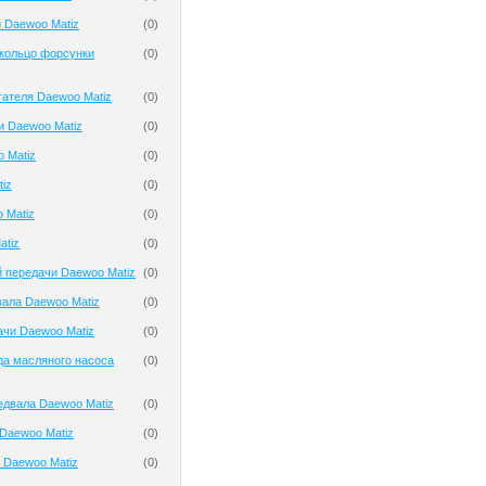
 Daewoo Matiz
(
0
)
кольцо форсунки
(
0
)
гателя Daewoo Matiz
(
0
)
и Daewoo Matiz
(
0
)
 Matiz
(
0
)
iz
(
0
)
 Matiz
(
0
)
atiz
(
0
)
 передачи Daewoo Matiz
(
0
)
ала Daewoo Matiz
(
0
)
чи Daewoo Matiz
(
0
)
да масляного насоса
(
0
)
едвала Daewoo Matiz
(
0
)
Daewoo Matiz
(
0
)
 Daewoo Matiz
(
0
)