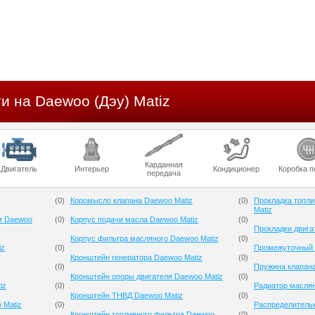
и на Daewoo (Дэу) Matiz
Карданная
Двигатель
Интерьер
Кондиционер
Коробка п
передача
(
0
)
Коромысло клапана Daewoo Matiz
(
0
)
Прокладка топли
Matiz
м Daewoo
(
0
)
Корпус подачи масла Daewoo Matiz
(
0
)
Прокладки двига
Корпус фильтра масляного Daewoo Matiz
(
0
)
iz
(
0
)
Промежуточный 
Кронштейн генератора Daewoo Matiz
(
0
)
(
0
)
Пружина клапана
Кронштейн опоры двигателя Daewoo Matiz
(
0
)
iz
(
0
)
Радиатор масля
Кронштейн ТНВД Daewoo Matiz
(
0
)
 Matiz
(
0
)
Распределительн
Кронштейн топливного фильтра Daewoo
(
0
)