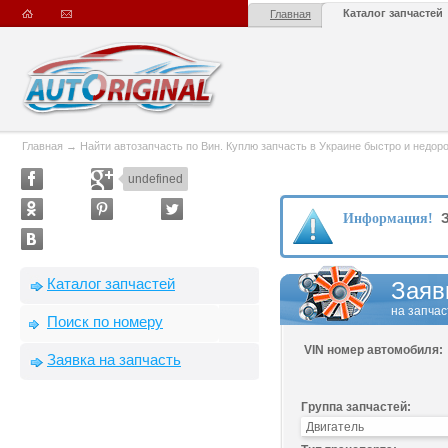
Каталог запчастей
Главная
Главная
→
Найти автозапчасть по Вин. Куплю запчасть в Украине быстро и недорого
undefined
З
Информация!
Каталог запчастей
Заяв
на запчас
Поиск по номеру
VIN номер автомобиля:
Заявка на запчасть
Группа запчастей: