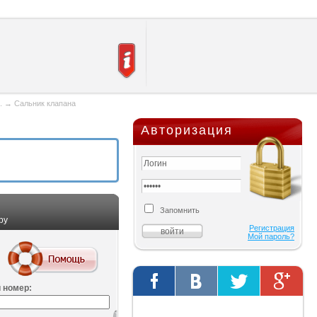
ь.
→
Сальник клапана
Авторизация
Запомнить
ру
Регистрация
Мой пароль?
 номер:
Твиты от @AutOriginalShop