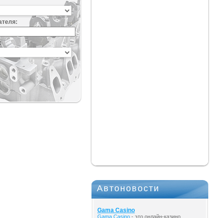
ателя:
:
Автоновости
Gama Casino
Gama Casino
- это онлайн-казино,