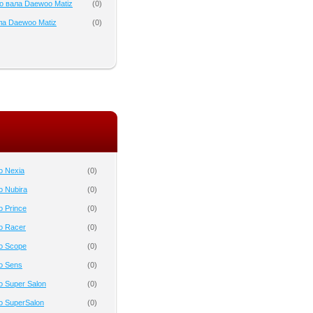
о вала Daewoo Matiz
(
0
)
а Daewoo Matiz
(
0
)
o Nexia
(
0
)
 Nubira
(
0
)
 Prince
(
0
)
o Racer
(
0
)
o Scope
(
0
)
o Sens
(
0
)
 Super Salon
(
0
)
 SuperSalon
(
0
)