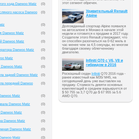
этот сегмент обречен.
того хода Daewoo Matiz
(
0
)
Удивительный Renault
сляного насоса Daewoo
(
0
)
Alpine
tiz
(
0
)
Долгожданный спорткар Alpine появился
на автосалоне в Монако в начале этой
я Daewoo Matiz
(
0
)
недели и готовится к продаже в 2017 году.
Создатели этого Renault утверждают, что
он способен разогнаться на 0-62 миль в
й Daewoo Matiz
(
0
)
час менее чем за 4,5 секунды, во многом
благодаря своему облегченному
ератора Daewoo Matiz
(
0
)
двигателю.
oo Matiz
(
0
)
Infiniti Q70 с V6, V8 и
гибридом в 2016
 Daewoo Matiz
(
0
)
Роскошный седан
Infiniti
Q70 2016 года -
ла задний Daewoo Matiz
(
0
)
ранее известный как M35/ M45, на
сегодняшний день уже выставлен на
ала передний Daewoo
(
0
)
продажу. Стоимость девяти основных
комплектаций в среднем варьируется от
$ 50 755 за 3,7 Q70 до $ 67 955 за 5.6
Daewoo Matiz
(
0
)
AWD Q70.
вала Daewoo Matiz
(
0
)
 Daewoo Matiz
(
0
)
на Daewoo Matiz
(
0
)
емная Daewoo Matiz
(
0
)
Daewoo Matiz
(
0
)