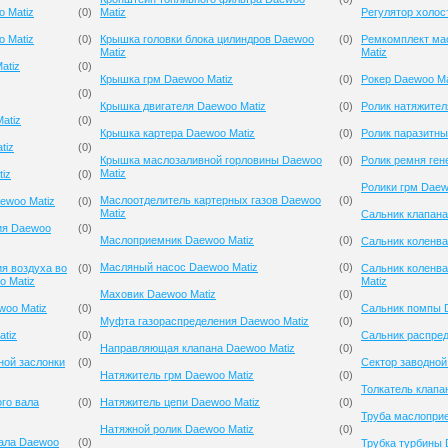
 Matiz
(
0
)
Matiz
Регулятор холос
 Matiz
(
0
)
Крышка головки блока цилиндров Daewoo
(
0
)
Ремкомплект ма
Matiz
Matiz
atiz
(
0
)
Крышка грм Daewoo Matiz
(
0
)
Рокер Daewoo Ma
(
0
)
Крышка двигателя Daewoo Matiz
(
0
)
Ролик натяжител
atiz
(
0
)
Крышка картера Daewoo Matiz
(
0
)
Ролик паразитны
tiz
(
0
)
Крышка маслозаливной горловины Daewoo
(
0
)
Ролик ремня ген
Matiz
iz
(
0
)
Ролики грм Daew
Маслоотделитель картерных газов Daewoo
(
0
)
ewoo Matiz
(
0
)
Matiz
Сальник клапана
ия Daewoo
(
0
)
Маслоприемник Daewoo Matiz
(
0
)
Сальник коленва
Масляный насос Daewoo Matiz
(
0
)
я воздуха во
(
0
)
Сальник коленв
o Matiz
Matiz
Маховик Daewoo Matiz
(
0
)
woo Matiz
(
0
)
Сальник помпы 
Муфта газораспределения Daewoo Matiz
(
0
)
atiz
(
0
)
Сальник распред
Направляющая клапана Daewoo Matiz
(
0
)
ной заслонки
(
0
)
Сектор заводной
Натяжитель грм Daewoo Matiz
(
0
)
Толкатель клапа
го вала
(
0
)
Натяжитель цепи Daewoo Matiz
(
0
)
Труба маслопри
Натяжной ролик Daewoo Matiz
(
0
)
вала Daewoo
(
0
)
Трубка турбины 