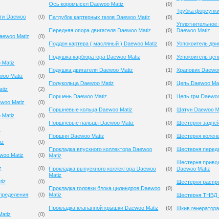
Ось коромысел Daewoo Matiz
(
0
)
Трубка форсунки
сти Daewoo
(
0
)
Патрубок картерных газов Daewoo Matiz
(
0
)
Уплотнительное 
Передняя опора двигателя Daewoo Matiz
(
0
)
Daewoo Matiz
aewoo Matiz
(
0
)
Поддон картера ( масляный ) Daewoo Matiz
(
0
)
Успокоитель дви
(
0
)
Подушка карбюратора Daewoo Matiz
(
0
)
Успокоитель цеп
 Matiz
(
0
)
Подушка двигателя Daewoo Matiz
(
1
)
Храповик Daewoo
woo Matiz
(
0
)
Полукольца Daewoo Matiz
(
0
)
Цепь Daewoo Mat
tiz
(
2
)
Поршень Daewoo Matiz
(
1
)
Цепь грм Daewoo
woo Matiz
(
0
)
Поршневые кольца Daewoo Matiz
(
0
)
Шатун Daewoo M
 Matiz
(
0
)
Поршневые пальцы Daewoo Matiz
(
0
)
Шестерня задней
z
(
0
)
Поршня Daewoo Matiz
(
0
)
Шестерня коленв
iz
(
0
)
Прокладка впускного коллектора Daewoo
(
0
)
Шестерня переда
woo Matiz
(
0
)
Matiz
Шестерня приво
z
(
0
)
Прокладка выпускного коллектора Daewoo
(
0
)
Daewoo Matiz
Matiz
tiz
(
0
)
Шестерня распр
Прокладка головки блока цилиндров Daewoo
(
0
)
спределения
(
0
)
Matiz
Шестерня ТНВД 
Прокладка клапанной крышки Daewoo Matiz
(
0
)
Шкив генератора
atiz
(
0
)