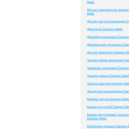
Matiz
Датчик температуры жидко
Matiz
Датчик частоты вращения D
Двигатель Daewoo Matiz
Демпфер коленвала Daewoo
Демпферная прокладка Dae
Детали двигателя Daewoo Ma
Задняя опора двигателя Dae
Заливная горловина Daewoo
Защита днища Daewoo Mati
Защита картера Daewoo Mat
Звездочка распредвала Dae
Камера сапуна Daewoo Mati
Клапан впускной Daewoo Ma
Клапан регулировки газора
Daewoo Matiz
Клапанная крышка Daewoo M