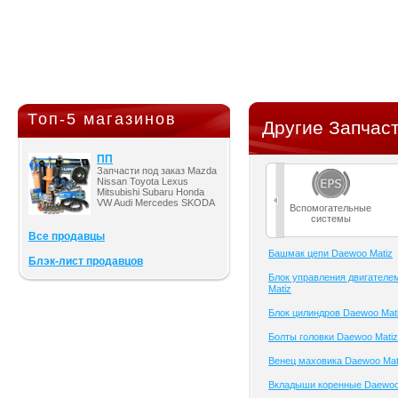
Топ-5 магазинов
Другие Запчаст
ПП
Запчасти под заказ Mazda
Nissan Toyota Lexus
Mitsubishi Subaru Honda
VW Audi Mercedes SKODA
Вспомогательные
системы
Все продавцы
Башмак цепи Daewoo Matiz
Блэк-лист продавцов
Блок управления двигателе
Matiz
Блок цилиндров Daewoo Mat
Болты головки Daewoo Matiz
Венец маховика Daewoo Mat
Вкладыши коренные Daewoo