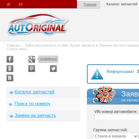
Каталог запчастей
Главная
Главная
→
Найти автозапчасть по Вин. Куплю запчасть в Украине быстро и недорого
Стекло люка
undefined
З
Информация!
Каталог запчастей
Заяв
на запчас
Поиск по номеру
VIN номер автомобиля:
Заявка на запчасть
Группа запчастей: