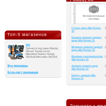
Вспомогательные
системы
Cтекло люка Alfa-Romeo
(
33
Топ-5 магазинов
Боковое зеркало заднего
(
вида Alfa-Romeo 33
ПП
Вкладыш зеркала заднего
(
Запчасти под заказ Mazda
вида Alfa-Romeo 33
Nissan Toyota Lexus
Mitsubishi Subaru Honda
Вкладыш синхронизатора
(
VW Audi Mercedes SKODA
Alfa-Romeo 33
Все продавцы
Зеркало заднего вида
(
Alfa-Romeo 33
Блэк-лист продавцов
Корпус зеркала Alfa-
(
Romeo 33
Запчасти к др