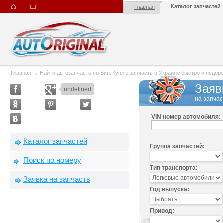
Каталог запчастей
Главная
Главная
→
Найти автозапчасть по Вин. Куплю запчасть в Украине быстро и недорого
Заяв
undefined
на запчас
VIN номер автомобиля:
Каталог запчастей
Группа запчастей:
Поиск по номеру
Тип транспорта:
Заявка на запчасть
Год выпуска:
Привод: