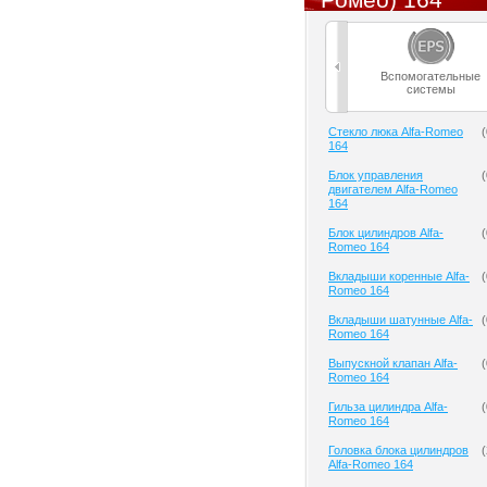
Вспомогательные
системы
Cтекло люка Alfa-Romeo
(
164
Блок управления
(
двигателем Alfa-Romeo
164
Блок цилиндров Alfa-
(
Romeo 164
Вкладыши коренные Alfa-
(
Romeo 164
Вкладыши шатунные Alfa-
(
Romeo 164
Выпускной клапан Alfa-
(
Romeo 164
Гильза цилиндра Alfa-
(
Romeo 164
Головка блока цилиндров
(
Alfa-Romeo 164