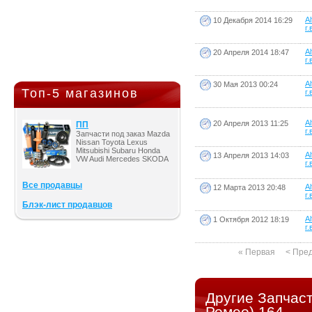
A
10 Декабря 2014 16:29
г.
A
20 Апреля 2014 18:47
г.
A
30 Мая 2013 00:24
Топ-5 магазинов
г.
A
20 Апреля 2013 11:25
ПП
г.
Запчасти под заказ Mazda
Nissan Toyota Lexus
Mitsubishi Subaru Honda
A
13 Апреля 2013 14:03
VW Audi Mercedes SKODA
г.
Все продавцы
A
12 Марта 2013 20:48
г.
Блэк-лист продавцов
A
1 Октября 2012 18:19
г.
« Первая
< Пре
Другие Запчас
Ромео) 164