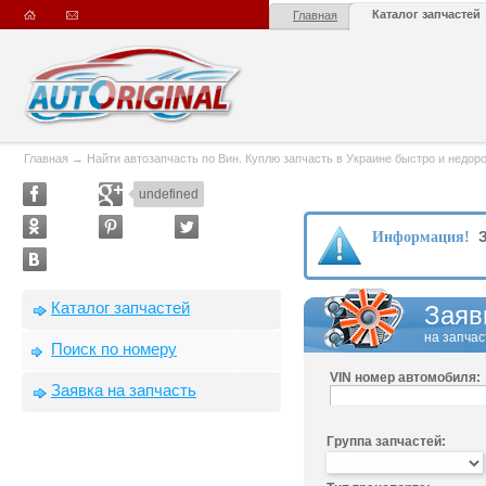
Каталог запчастей
Главная
Главная
→
Найти автозапчасть по Вин. Куплю запчасть в Украине быстро и недорого
undefined
З
Информация!
Каталог запчастей
Заяв
на запчас
Поиск по номеру
VIN номер автомобиля:
Заявка на запчасть
Группа запчастей: