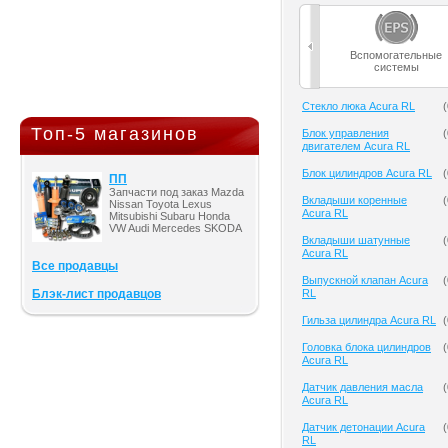
Вспомогательные
системы
Cтекло люка Acura RL
(
Топ-5 магазинов
Блок управления
(
двигателем Acura RL
Блок цилиндров Acura RL
(
ПП
Запчасти под заказ Mazda
Вкладыши коренные
(
Nissan Toyota Lexus
Acura RL
Mitsubishi Subaru Honda
VW Audi Mercedes SKODA
Вкладыши шатунные
(
Acura RL
Все продавцы
Выпускной клапан Acura
(
Блэк-лист продавцов
RL
Гильза цилиндра Acura RL
(
Головка блока цилиндров
(
Acura RL
Датчик давления масла
(
Acura RL
Датчик детонации Acura
(
RL