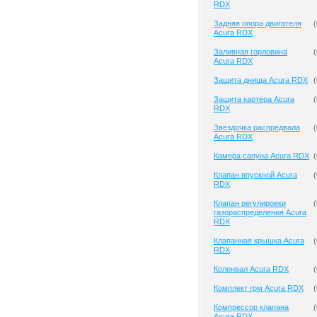
RDX
Задняя опора двигателя
(
Acura RDX
Заливная горловина
(
Acura RDX
Защита днища Acura RDX
(
Защита картера Acura
(
RDX
Звездочка распредвала
(
Acura RDX
Камера сапуна Acura RDX
(
Клапан впускной Acura
(
RDX
Клапан регулировки
(
газораспределения Acura
RDX
Клапанная крышка Acura
(
RDX
Коленвал Acura RDX
(
Комплект грм Acura RDX
(
Компрессор клапана
(
Acura RDX