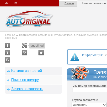
Каталог запчастей
Главная
Главная
→
Найти автозапчасть по Вин. Куплю запчасть в Украине быстро и недорого
коренные
undefined
З
Информация!
Каталог запчастей
Заяв
на запчас
Поиск по номеру
VIN номер автомобиля:
Заявка на запчасть
Группа запчастей: