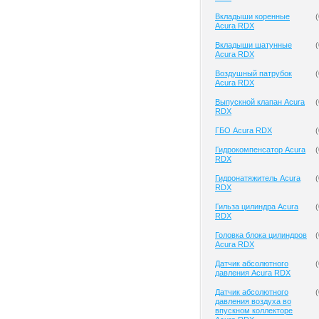
Вкладыши коренные
(
Acura RDX
Вкладыши шатунные
(
Acura RDX
Воздушный патрубок
(
Acura RDX
Выпускной клапан Acura
(
RDX
ГБО Acura RDX
(
Гидрокомпенсатор Acura
(
RDX
Гидронатяжитель Acura
(
RDX
Гильза цилиндра Acura
(
RDX
Головка блока цилиндров
(
Acura RDX
Датчик абсолютного
(
давления Acura RDX
Датчик абсолютного
(
давления воздуха во
впускном коллекторе