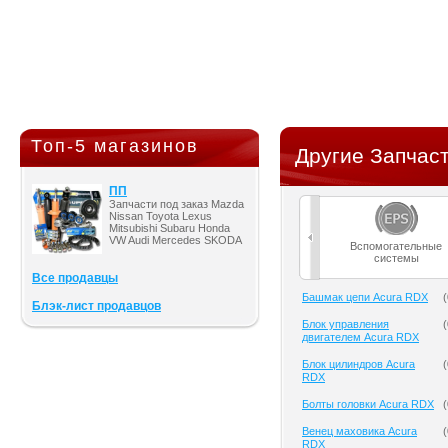
Топ-5 магазинов
Другие Запчаст
ПП
Запчасти под заказ Mazda
Nissan Toyota Lexus
Mitsubishi Subaru Honda
VW Audi Mercedes SKODA
Вспомогательные
системы
Все продавцы
Башмак цепи Acura RDX
(
Блэк-лист продавцов
Блок управления
(
двигателем Acura RDX
Блок цилиндров Acura
(
RDX
Болты головки Acura RDX
(
Венец маховика Acura
(
RDX