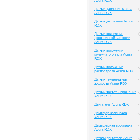
Acura RDX
Датчик давления масла
(
Acura RDX
Датчик детонации Acura
(
RDX
Датчик положения
(
дроссельной заслонки
Acura RDX
Датчик положения
(
коленчатого вала Acura
RDX
Датчик положения
(
распредвала Acura RDX
Датчик температуры
(
жидкости Acura RDX
Датчик частоты вращения
(
Acura RDX
Двигатель Acura RDX
(
Демпфер коленвала
(
Acura RDX
Демпферная прокладка
(
Acura RDX
Детали двигателя Acura
(