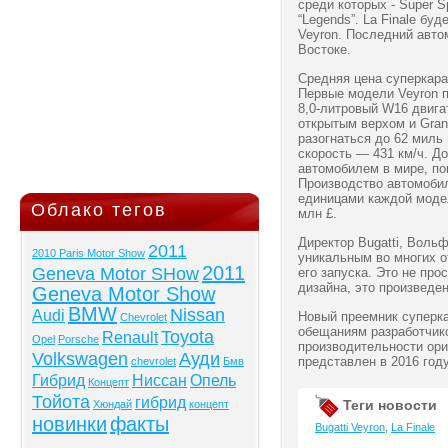
среди которых - Super Sp
“Legends”. La Finale бу
Veyron. Последний авт
Востоке.
Средняя цена суперкара 
Первые модели Veyron п
8,0-литровый W16 двига
открытым верхом и Grand
разогнаться до 62 миль 
скорость — 431 км/ч. Д
автомобилем в мире, по
Производство автомобил
единицами каждой модел
Облако тегов
млн £.
Директор Bugatti, Вольф
2011
2010 Paris Motor Show
уникальным во многих о
2011
Geneva Motor SHow
его запуска. Это не пр
дизайна, это произведен
Geneva Motor Show
BMW
Nissan
Audi
Новый преемник суперка
Chevrolet
обещаниям разработчик
Toyota
Renault
Opel
Porsche
производительности ор
Volkswagen
Ауди
представлен в 2016 году
chevrolet
Бмв
Гибрид
Ниссан
Опель
Концепт
Тойота
гибрид
Теги новости
Хюндай
концепт
новинки
факты
Bugatti Veyron
,
La Finale