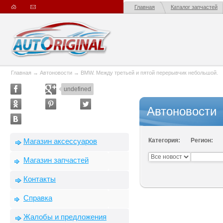
Главная
Каталог запчастей
Главная
→
Автоновости
→
BMW. Между третьей и пятой перерывчик небольшой.
undefined
Автоновости
Магазин аксессуаров
Категория:
Регион:
Магазин запчастей
Контакты
Справка
Жалобы и предложения