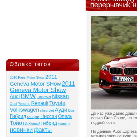
перерывчик 
Облако тегов
2011
2010 Paris Motor Show
2011
Geneva Motor SHow
Geneva Motor Show
BMW
Nissan
Audi
Chevrolet
Toyota
Renault
Opel
Porsche
Volkswagen
Ауди
chevrolet
Бмв
До нас уже давно дошли
Гибрид
Ниссан
Опель
Концепт
серию Gran Coupe, но т
Тойота
подробности.
гибрид
Хюндай
концепт
новинки
факты
По данным Auto Express
четырехдверное купе, в