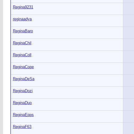
Regina9231
reginaadya
ReginaBaro
ReginaChil
ReginaColl
ReginaCope
ReginaDeSa
ReginaDozi
ReginaDuo
ReginaEpps
ReginaF63