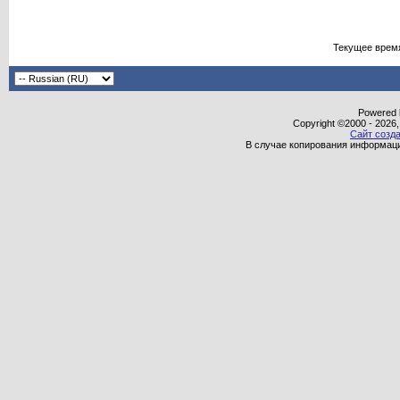
Текущее врем
Powered b
Copyright ©2000 - 2026,
Сайт созда
В случае копирования информаци