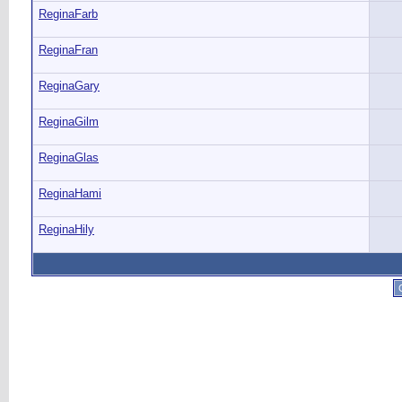
ReginaFarb
ReginaFran
ReginaGary
ReginaGilm
ReginaGlas
ReginaHami
ReginaHily