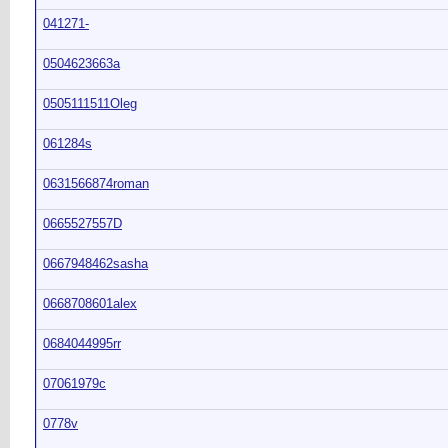
041271-
0504623663a
0505111511Oleg
061284s
0631566874roman
0665527557D
0667948462sasha
0668708601alex
0684044995rr
07061979c
0778v