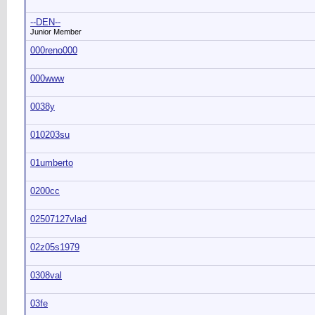
--DEN--
Junior Member
000reno000
000www
0038y
010203su
01umberto
0200cc
02507127vlad
02z05s1979
0308val
03fe