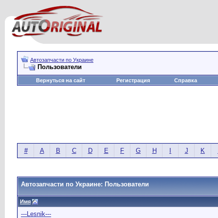
Автозапчасти по Украине
Пользователи
Вернуться на сайт
Регистрация
Справка
#
A
B
C
D
E
F
G
H
I
J
K
Автозапчасти по Украине: Пользователи
Имя
---Lesnik---