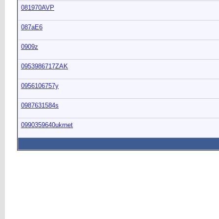
081970AVP
087aE6
0909z
0953986717ZAK
0956106757y
0987631584s
0990359640ukrnet