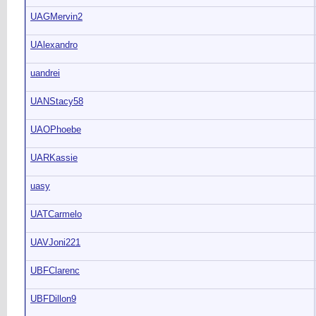
UAGMervin2
UAlexandro
uandrei
UANStacy58
UAOPhoebe
UARKassie
uasy
UATCarmelo
UAVJoni221
UBFClarenc
UBFDillon9