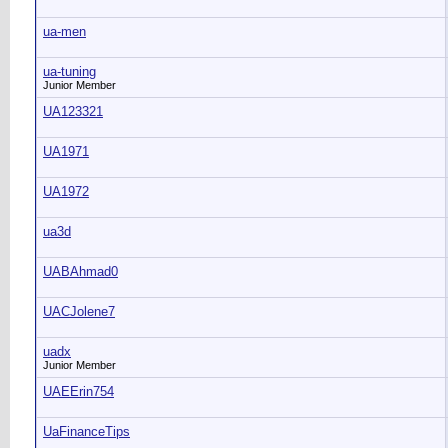
ua-men
ua-tuning
Junior Member
UA123321
UA1971
UA1972
ua3d
UABAhmad0
UACJolene7
uadx
Junior Member
UAEErin754
UaFinanceTips