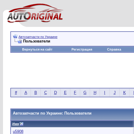
Автозапчасти по Украине
Пользователи
Вернуться на сайт
Регистрация
Справка
#
A
B
C
D
E
F
G
H
I
J
K
Автозапчасти по Украине: Пользователи
Имя
u5908