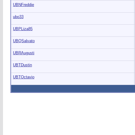
UBNFreddie
ubo33
UBPLiza85
UBQSalvato
UBRAugusti
UBTDustin
UBTOctavio