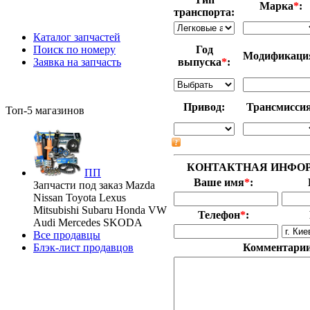
Марка
*
:
транспорта:
Каталог запчастей
Поиск по номеру
Год
Модификаци
Заявка на запчасть
выпуска
*
:
Привод:
Трансмиссия
Топ-5 магазинов
КОНТАКТНАЯ ИНФО
ПП
Ваше имя
*
:
Запчасти под заказ Mazda
Nissan Toyota Lexus
Mitsubishi Subaru Honda VW
Телефон
*
:
Audi Mercedes SKODA
Все продавцы
Блэк-лист продавцов
Комментари