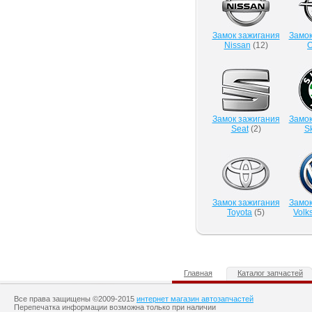
Замок зажигания
Замок
Nissan
(
12
)
O
Замок зажигания
Замок
Seat
(
2
)
S
Замок зажигания
Замок
Toyota
(
5
)
Volk
Главная
Каталог запчастей
Все права защищены ©2009-2015
интернет магазин автозапчастей
Перепечатка информации возможна только при наличии