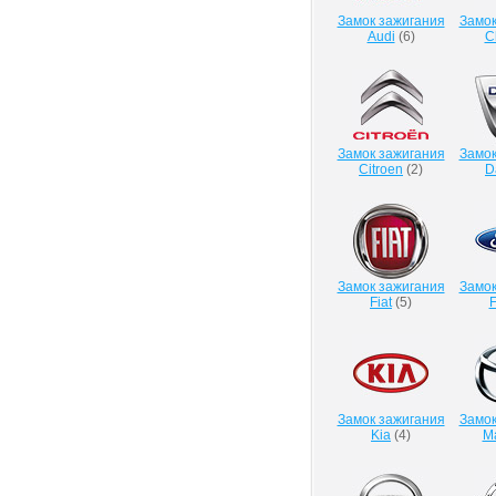
Замок зажигания
Замок
Audi
(
6
)
C
Замок зажигания
Замок
Citroen
(
2
)
D
Замок зажигания
Замок
Fiat
(
5
)
F
Замок зажигания
Замок
Kia
(
4
)
M