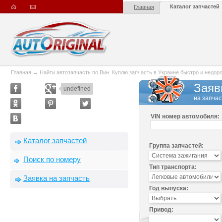
Каталог запчастей
Главная
Главная
→
Найти автозапчасть по Вин. Куплю запчасть в Украине быстро и недорого
Заяв
undefined
на запчас
VIN номер автомобиля:
Каталог запчастей
Группа запчастей:
Поиск по номеру
Тип транспорта:
Заявка на запчасть
Год выпуска:
Привод: