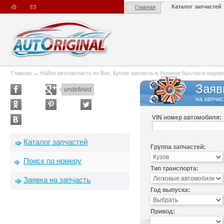
Каталог запчастей
Главная
Главная
→
Найти автозапчасть по Вин. Куплю запчасть в Украине быстро и недорого
Заяв
undefined
на запчас
VIN номер автомобиля:
Каталог запчастей
Группа запчастей:
Поиск по номеру
Тип транспорта:
Заявка на запчасть
Год выпуска:
Привод: