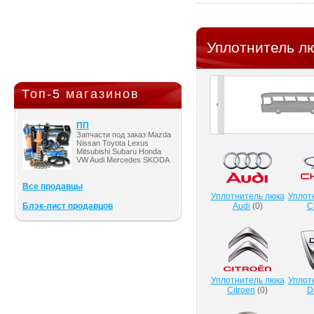
Уплотнитель л
Топ-5 магазинов
ПП
Запчасти под заказ Mazda
Nissan Toyota Lexus
Mitsubishi Subaru Honda
VW Audi Mercedes SKODA
Все продавцы
Уплотнитель люка
Уплот
Блэк-лист продавцов
Audi
(
0
)
C
Уплотнитель люка
Уплот
Citroen
(
0
)
D