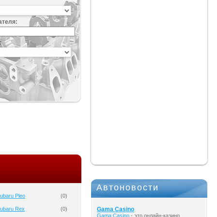
ателя:
:
Автоновости
ubaru Pleo
(
0
)
ubaru Rex
(
0
)
Gama Casino
Gama Casino
- это онлайн-казино,