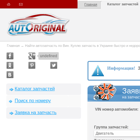
Каталог запчастей
Главная
Главная
→
Найти автозапчасть по Вин. Куплю запчасть в Украине быстро и недорого
undefined
З
Информация!
Каталог запчастей
Заяв
на запчас
Поиск по номеру
VIN номер автомобиля:
Заявка на запчасть
Группа запчастей: