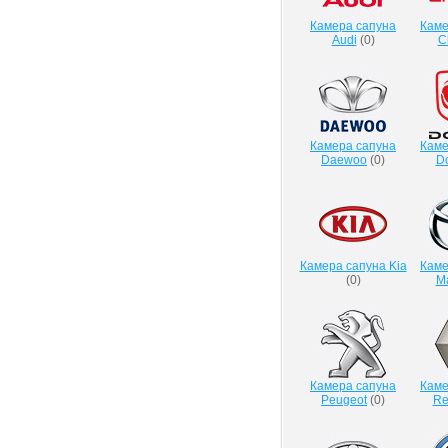
Камера сапуна
Каме
Audi
(
0
)
C
Камера сапуна
Каме
Daewoo
(
0
)
D
Камера сапуна Kia
Каме
(
0
)
M
Камера сапуна
Каме
Peugeot
(
0
)
Re