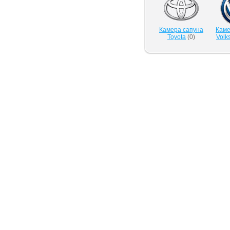
Камера сапуна
Каме
Toyota
(
0
)
Volk