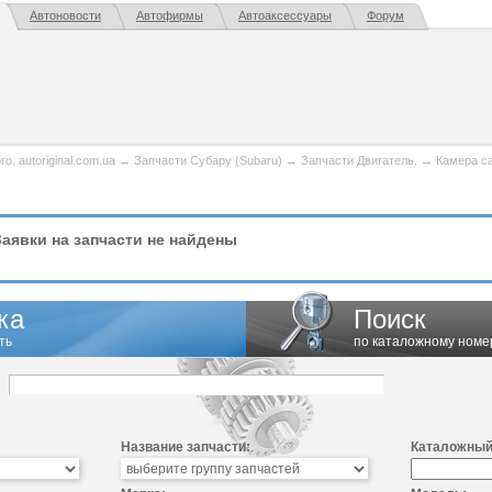
Автоновости
Автофирмы
Автоаксессуары
Форум
. autoriginal.com.ua
→
Запчасти Субару (Subaru)
→
Запчасти Двигатель.
→
Камера с
аявки на запчасти не найдены
ка
Поиск
ть
по каталожному номе
Название запчасти:
Каталожный