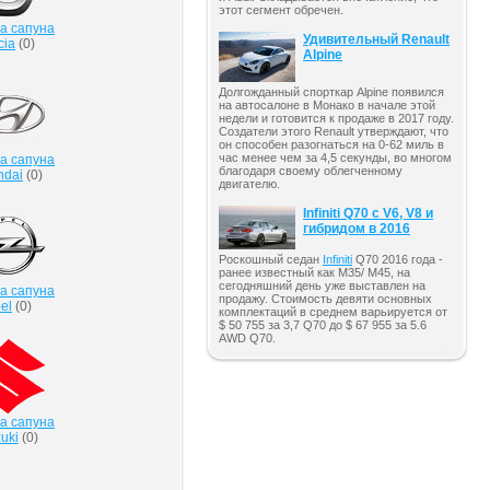
этот сегмент обречен.
а сапуна
Удивительный Renault
cia
(
0
)
Alpine
Долгожданный спорткар Alpine появился
на автосалоне в Монако в начале этой
недели и готовится к продаже в 2017 году.
Создатели этого Renault утверждают, что
он способен разогнаться на 0-62 миль в
час менее чем за 4,5 секунды, во многом
а сапуна
благодаря своему облегченному
ndai
(
0
)
двигателю.
Infiniti Q70 с V6, V8 и
гибридом в 2016
Роскошный седан
Infiniti
Q70 2016 года -
ранее известный как M35/ M45, на
сегодняшний день уже выставлен на
а сапуна
продажу. Стоимость девяти основных
el
(
0
)
комплектаций в среднем варьируется от
$ 50 755 за 3,7 Q70 до $ 67 955 за 5.6
AWD Q70.
а сапуна
uki
(
0
)