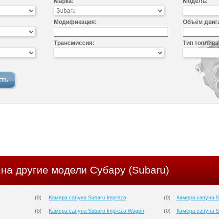
Марка:
Модель:
Модификация:
Объём двиг
Трансмиссия:
Тип топлива
на другие модели Субару (Subaru)
(
0
)
Камера сапуна Subaru Impreza
(
0
)
Камера сапуна S
(
0
)
Камера сапуна Subaru Impreza Wagon
(
0
)
Камера сапуна S