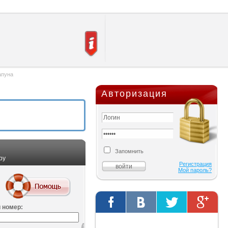
апуна
Авторизация
Запомнить
ру
Регистрация
Мой пароль?
 номер:
Твиты от @AutOriginalShop