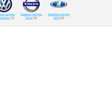
ра сапуна
Камера сапуна
Камера сапуна
swagen
(
1
)
Volvo
(
0
)
ВАЗ
(
0
)