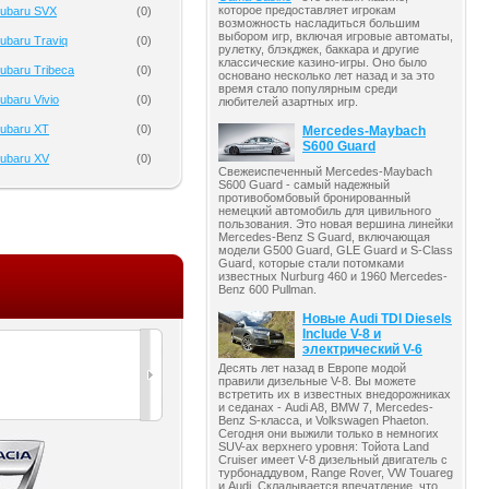
которое предоставляет игрокам
ubaru SVX
(
0
)
возможность насладиться большим
выбором игр, включая игровые автоматы,
ubaru Traviq
(
0
)
рулетку, блэкджек, баккара и другие
классические казино-игры. Оно было
ubaru Tribeca
(
0
)
основано несколько лет назад и за это
время стало популярным среди
baru Vivio
(
0
)
любителей азартных игр.
ubaru XT
(
0
)
Mercedes-Maybach
S600 Guard
ubaru XV
(
0
)
Свежеиспеченный Mercedes-Maybach
S600 Guard - самый надежный
противобомбовый бронированный
немецкий автомобиль для цивильного
пользования. Это новая вершина линейки
Mercedes-Benz S Guard, включающая
модели G500 Guard, GLE Guard и S-Class
Guard, которые стали потомками
известных Nurburg 460 и 1960 Mercedes-
Benz 600 Pullman.
Новые Audi TDI Diesels
Include V-8 и
электрический V-6
Десять лет назад в Европе модой
правили дизельные V-8. Вы можете
встретить их в известных внедорожниках
и седанах - Audi A8, BMW 7, Mercedes-
Benz S-класса, и Volkswagen Phaeton.
Сегодня они выжили только в немногих
SUV-ах верхнего уровня: Тойота Land
Cruiser имеет V-8 дизельный двигатель с
турбонаддувом, Range Rover, VW Touareg
и Audi. Складывается впечатление, что