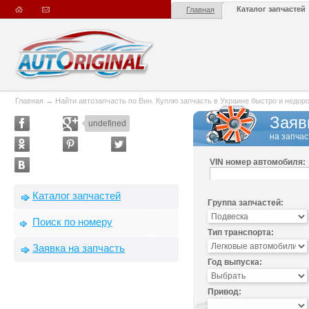
Каталог запчастей
Главная
Главная
→
Найти автозапчасть по Вин. Куплю запчасть в Украине быстро и недорого
Заяв
undefined
на запчас
VIN номер автомобиля:
Каталог запчастей
Группа запчастей:
Поиск по номеру
Тип транспорта:
Заявка на запчасть
Год выпуска:
Привод: