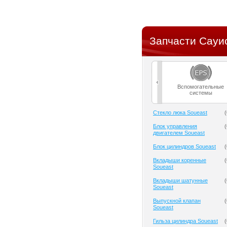
Запчасти Сауис
Вспомогательные
системы
Cтекло люка Soueast
(
Блок управления
(
двигателем Soueast
Блок цилиндров Soueast
(
Вкладыши коренные
(
Soueast
Вкладыши шатунные
(
Soueast
Выпускной клапан
(
Soueast
Гильза цилиндра Soueast
(