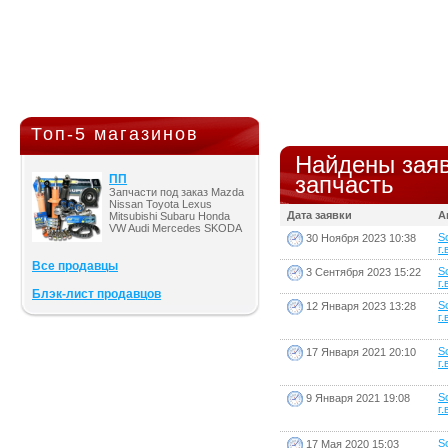
Топ-5 магазинов
Найдены заяв
запчасть
ПП
Запчасти под заказ Mazda
Nissan Toyota Lexus
Дата заявки
А
Mitsubishi Subaru Honda
VW Audi Mercedes SKODA
S
30 Ноября 2023 10:38
г.
Все продавцы
S
3 Сентября 2023 15:22
г.
Блэк-лист продавцов
S
12 Января 2023 13:28
г.
S
17 Января 2021 20:10
г.
S
9 Января 2021 19:08
г.
S
17 Мая 2020 15:03