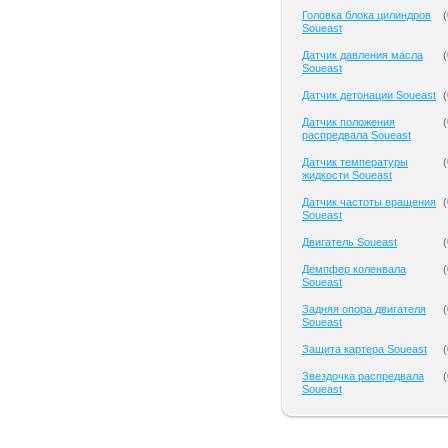
Головка блока цилиндров
(
Soueast
Датчик давления масла
(
Soueast
Датчик детонации Soueast
(
Датчик положения
(
распредвала Soueast
Датчик температуры
(
жидкости Soueast
Датчик частоты вращения
(
Soueast
Двигатель Soueast
(
Демпфер коленвала
(
Soueast
Задняя опора двигателя
(
Soueast
Защита картера Soueast
(
Звездочка распредвала
(
Soueast