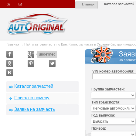
Каталог запчастей
Главная
Главная
→
Найти автозапчасть по Вин. Куплю запчасть в Украине быстро и недорого
Заяв
undefined
на запчас
VIN номер автомобиля:
Каталог запчастей
Группа запчастей:
Поиск по номеру
Тип транспорта:
Заявка на запчасть
Год выпуска:
Привод: