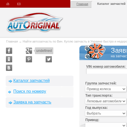
Каталог запчастей
Главная
Главная
→
Найти автозапчасть по Вин. Куплю запчасть в Украине быстро и недорого
Заяв
undefined
на запчас
VIN номер автомобиля:
Каталог запчастей
Группа запчастей:
Поиск по номеру
Тип транспорта:
Заявка на запчасть
Год выпуска:
Привод: