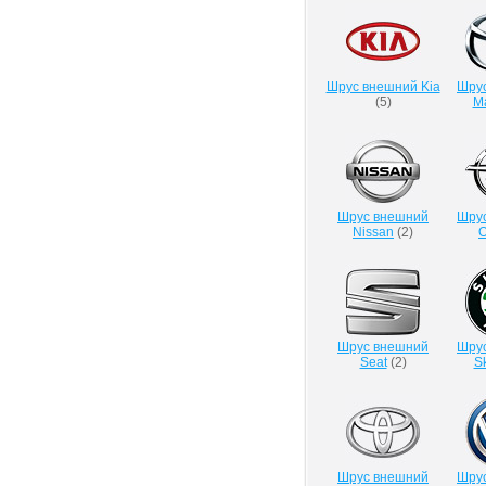
Шрус внешний Kia
Шру
(
5
)
M
Шрус внешний
Шру
Nissan
(
2
)
O
Шрус внешний
Шру
Seat
(
2
)
S
Шрус внешний
Шру