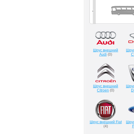
Шрус внешний
Шру
Audi
(
0
)
C
Шрус внешний
Шру
Citroen
(
0
)
D
Шрус внешний Fiat
Шру
(
4
)
F