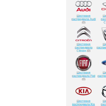
Шестерня
Ш
распредвала Audi
рас
(
0
)
C
Шестерня
Ш
распредвала
распре
Citroen
(
0
)
Шестерня
Ш
распредвала Fiat
распр
(
0
)
Шестерня
Ш
распредвала Kia
рас