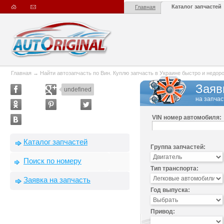
Каталог запчастей
Главная
Главная
→
Найти автозапчасть по Вин. Куплю запчасть в Украине быстро и недорого
Заяв
undefined
на запчас
VIN номер автомобиля:
Каталог запчастей
Группа запчастей:
Поиск по номеру
Тип транспорта:
Заявка на запчасть
Год выпуска:
Привод: