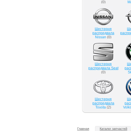
(
0
)
M
Шестерня
Ш
распредвала
распр
Nissan
(
0
)
Шестерня
Ш
распредвала Seat
рас
(
0
)
S
Шестерня
Ш
распредвала
рас
Toyota
(
2
)
Volk
Главная
Каталог запчастей