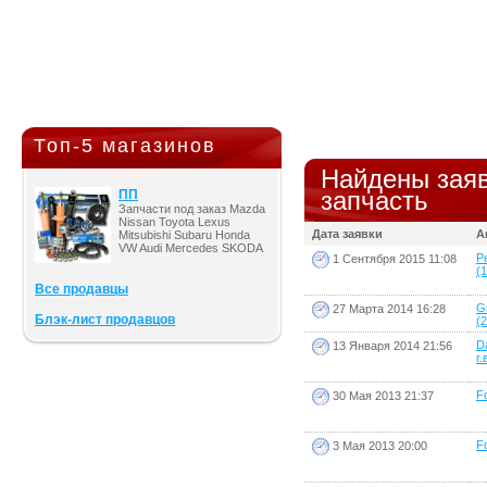
Топ-5 магазинов
Найдены заяв
запчасть
ПП
Запчасти под заказ Mazda
Nissan Toyota Lexus
Дата заявки
А
Mitsubishi Subaru Honda
VW Audi Mercedes SKODA
P
1 Сентября 2015 11:08
(1
Все продавцы
G
27 Марта 2014 16:28
Блэк-лист продавцов
(2
Da
13 Января 2014 21:56
г.
Fo
30 Мая 2013 21:37
Fo
3 Мая 2013 20:00