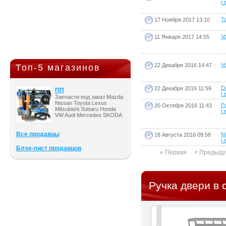
г.
To
17 Ноября 2017 13:10
Vo
11 Января 2017 14:55
Vo
22 Декабря 2016 14:47
Топ-5 магазинов
D
22 Декабря 2016 11:59
ПП
г.
Запчасти под заказ Mazda
Nissan Toyota Lexus
P
20 Октября 2016 11:43
Mitsubishi Subaru Honda
г.
VW Audi Mercedes SKODA
Все продавцы
N
18 Августа 2016 09:58
г.
Блэк-лист продавцов
« Первая
< Предыд
Ручка двери в 