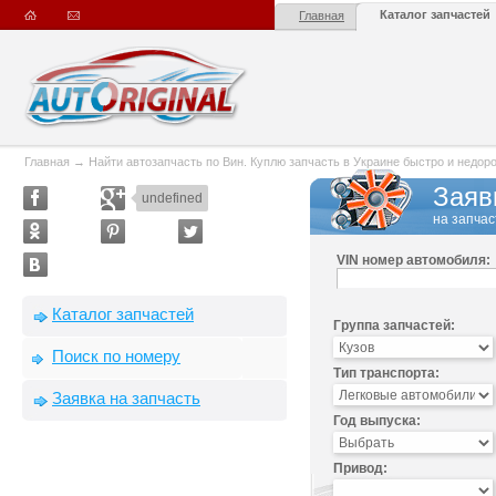
Каталог запчастей
Главная
Главная
→
Найти автозапчасть по Вин. Куплю запчасть в Украине быстро и недорого
Заяв
undefined
на запчас
VIN номер автомобиля:
Каталог запчастей
Группа запчастей:
Поиск по номеру
Тип транспорта:
Заявка на запчасть
Год выпуска:
Привод: