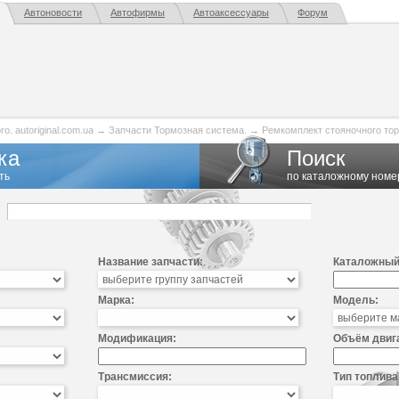
Автоновости
Автофирмы
Автоаксессуары
Форум
. autoriginal.com.ua
→
Запчасти Тормозная система.
→
Ремкомплект стояночного то
ка
Поиск
ть
по каталожному номе
Название запчасти:
Каталожный
Марка:
Модель:
Модификация:
Объём двиг
Трансмиссия:
Тип топлива