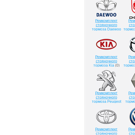
Ремкомплект
Рем
стояночного
сто
тормоза Daewoo
тормо
(
0
)
Ремкомплект
Рем
стояночного
сто
тормоза Kia
(
0
)
тормо
Ремкомплект
Рем
стояночного
сто
тормоза Peugeot
тормо
(
1
)
Ремкомплект
Рем
стояночного
сто