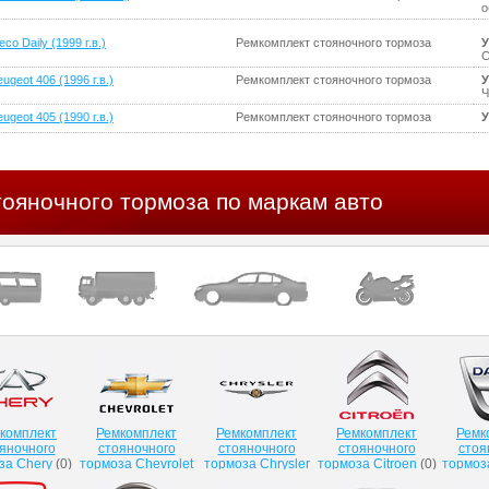
о
eco Daily (1999 г.в.)
Ремкомплект стояночного тормоза
У
С
ugeot 406 (1996 г.в.)
Ремкомплект стояночного тормоза
У
Ч
ugeot 405 (1990 г.в.)
Ремкомплект стояночного тормоза
У
тояночного тормоза по маркам авто
комплект
Ремкомплект
Ремкомплект
Ремкомплект
Ремк
яночного
стояночного
стояночного
стояночного
стоя
за Chery
(
0
)
тормоза Chevrolet
тормоза Chrysler
тормоза Citroen
(
0
)
тормоз
(
0
)
(
0
)