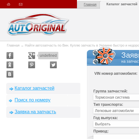
Каталог запчастей
Главная
Главная
→
Найти автозапчасть по Вин. Куплю запчасть в Украине быстро и недорого
Заяв
undefined
на запчас
VIN номер автомобиля:
Каталог запчастей
Группа запчастей:
Поиск по номеру
Тип транспорта:
Заявка на запчасть
Год выпуска:
Привод: