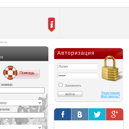
рмоза
Авторизация
ру
 номер:
Запомнить
Регистрация
Мой пароль?
ателя:
:
Твиты от @AutOriginalShop