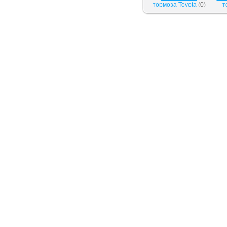
тормоза Toyota
(
0
)
т
Volk