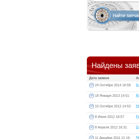
Найдены заяв
Дата заявки
А
Is
24 Октября 2014 16:59
Re
18 Января 2013 14:51
H
15 Октября 2012 14:53
Fi
8 Июня 2012 18:57
Ge
8 Апреля 2012 16:31
Ni
11 Декабря 2011 21:19