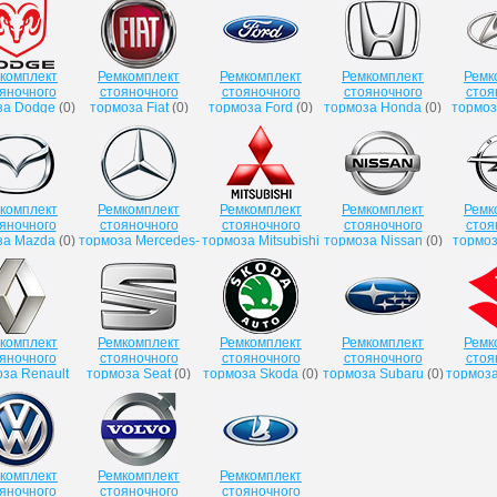
комплект
Ремкомплект
Ремкомплект
Ремкомплект
Ремк
яночного
стояночного
стояночного
стояночного
стоя
за Dodge
(
0
)
тормоза Fiat
(
0
)
тормоза Ford
(
0
)
тормоза Honda
(
0
)
тормоз
комплект
Ремкомплект
Ремкомплект
Ремкомплект
Ремк
яночного
стояночного
стояночного
стояночного
стоя
за Mazda
(
0
)
тормоза Mercedes-
тормоза Mitsubishi
тормоза Nissan
(
0
)
тормоз
Benz
(
0
)
(
0
)
комплект
Ремкомплект
Ремкомплект
Ремкомплект
Ремк
яночного
стояночного
стояночного
стояночного
стоя
за Renault
тормоза Seat
(
0
)
тормоза Skoda
(
0
)
тормоза Subaru
(
0
)
тормоза
(
0
)
комплект
Ремкомплект
Ремкомплект
яночного
стояночного
стояночного