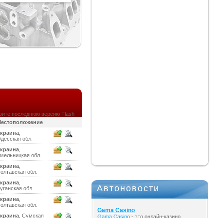
вите последнюю версию Flash
естоположение
краина
,
десская обл.
краина
,
мельницкая обл.
краина
,
олтавская обл.
краина
,
Автоновости
уганская обл.
краина
,
олтавская обл.
Gama Casino
краина
, Сумская
Gama Casino
- это онлайн-казино,