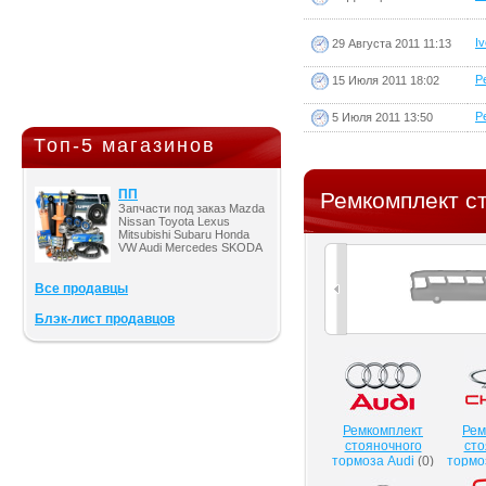
Iv
29 Августа 2011 11:13
Pe
15 Июля 2011 18:02
Pe
5 Июля 2011 13:50
Топ-5 магазинов
ПП
Ремкомплект с
Запчасти под заказ Mazda
Nissan Toyota Lexus
Mitsubishi Subaru Honda
VW Audi Mercedes SKODA
Все продавцы
Блэк-лист продавцов
Ремкомплект
Рем
стояночного
сто
тормоза Audi
(
0
)
тормо