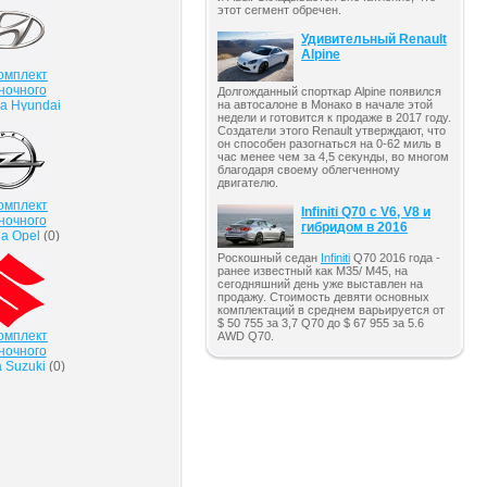
этот сегмент обречен.
Удивительный Renault
Alpine
омплект
ночного
Долгожданный спорткар Alpine появился
а Hyundai
на автосалоне в Монако в начале этой
недели и готовится к продаже в 2017 году.
(
0
)
Создатели этого Renault утверждают, что
он способен разогнаться на 0-62 миль в
час менее чем за 4,5 секунды, во многом
благодаря своему облегченному
двигателю.
омплект
Infiniti Q70 с V6, V8 и
ночного
гибридом в 2016
а Opel
(
0
)
Роскошный седан
Infiniti
Q70 2016 года -
ранее известный как M35/ M45, на
сегодняшний день уже выставлен на
продажу. Стоимость девяти основных
комплектаций в среднем варьируется от
$ 50 755 за 3,7 Q70 до $ 67 955 за 5.6
омплект
AWD Q70.
ночного
 Suzuki
(
0
)