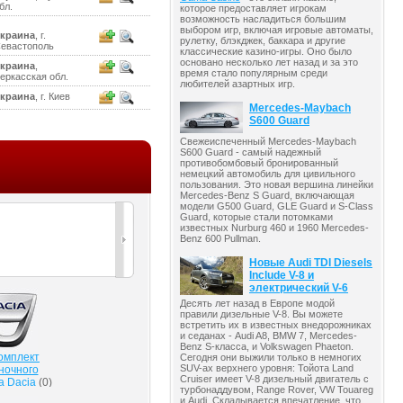
бл.
которое предоставляет игрокам
возможность насладиться большим
выбором игр, включая игровые автоматы,
краина
, г.
рулетку, блэкджек, баккара и другие
евастополь
классические казино-игры. Оно было
основано несколько лет назад и за это
краина
,
время стало популярным среди
еркасская обл.
любителей азартных игр.
краина
, г. Киев
Mercedes-Maybach
S600 Guard
Свежеиспеченный Mercedes-Maybach
S600 Guard - самый надежный
противобомбовый бронированный
немецкий автомобиль для цивильного
пользования. Это новая вершина линейки
Mercedes-Benz S Guard, включающая
модели G500 Guard, GLE Guard и S-Class
Guard, которые стали потомками
известных Nurburg 460 и 1960 Mercedes-
Benz 600 Pullman.
Новые Audi TDI Diesels
Include V-8 и
электрический V-6
Десять лет назад в Европе модой
правили дизельные V-8. Вы можете
встретить их в известных внедорожниках
и седанах - Audi A8, BMW 7, Mercedes-
Benz S-класса, и Volkswagen Phaeton.
омплект
Сегодня они выжили только в немногих
SUV-ах верхнего уровня: Тойота Land
ночного
Cruiser имеет V-8 дизельный двигатель с
а Dacia
(
0
)
турбонаддувом, Range Rover, VW Touareg
и Audi. Складывается впечатление, что