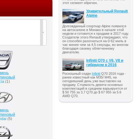
этот сегмент обречен.
Удивительный Renault
Alpine
Долгожданный спорткар Alpine появился
на автосалоне в Монако в начале этой
недели и готовится к продаже в 2017 году.
Создатели этого Renault утверждают, что
он способен разогнаться на 0-62 миль в
час менее чем за 4,5 секунды, во многом
благодаря своему облегченному
двигателю.
Infiniti Q70 с V6, V8 и
гибридом в 2016
мень
Роскошный седан
Infiniti
Q70 2016 года -
клиновый
ранее известный как M35/ M45, на
сегодняшний день уже выставлен на
cia
(
1
)
продажу. Стоимость девяти основных
комплектаций в среднем варьируется от
$ 50 755 за 3,7 Q70 до $ 67 955 за 5.6
AWD Q70.
мень
клиновый
ndai
(
5
)