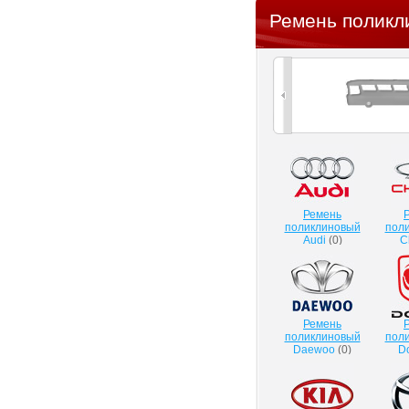
Ремень поликл
Ремень
поликлиновый
пол
Audi
(
0
)
C
Ремень
поликлиновый
пол
Daewoo
(
0
)
D