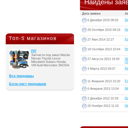
Найдены заяв
Дата заявки
А
Do
6 Декабря 2015 08:02
Ho
29 Октября 2015 09:16
Топ-5 магазинов
Fo
27 Мая 2014 22:27
Ho
18 Октября 2013 10:54
ПП
Запчасти под заказ Mazda
Nissan Toyota Lexus
Vo
27 Августа 2013 19:00
Mitsubishi Subaru Honda
(2
VW Audi Mercedes SKODA
Pe
3 Марта 2013 09:07
Все продавцы
Fo
11 Февраля 2013 10:20
Блэк-лист продавцов
Me
6 Февраля 2013 13:04
Do
3 Декабря 2012 15:28
Vo
20 Ноября 2012 11:16