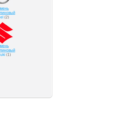
мень
клиновый
el
(
2
)
мень
клиновый
uki
(
1
)