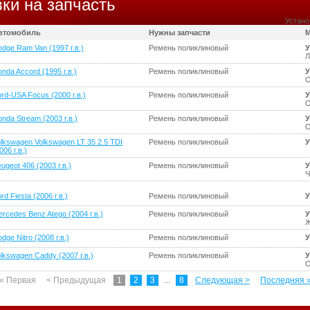
ки на запчасть
Устано
втомобиль
Нужны запчасти
М
dge Ram Van (1997 г.в.)
Ремень поликлиновый
У
Л
nda Accord (1995 г.в.)
Ремень поликлиновый
У
О
rd-USA Focus (2000 г.в.)
Ремень поликлиновый
У
О
nda Stream (2003 г.в.)
Ремень поликлиновый
У
О
lkswagen Volkswagen LT 35 2.5 TDI
Ремень поликлиновый
У
006 г.в.)
ugeot 406 (2003 г.в.)
Ремень поликлиновый
У
Ч
rd Fiesta (2006 г.в.)
Ремень поликлиновый
У
rcedes Benz Atego (2004 г.в.)
Ремень поликлиновый
У
Ж
dge Nitro (2008 г.в.)
Ремень поликлиновый
У
lkswagen Caddy (2007 г.в.)
Ремень поликлиновый
У
О
« Первая
< Предыдущая
1
2
3
...
8
Следующая >
Последняя 