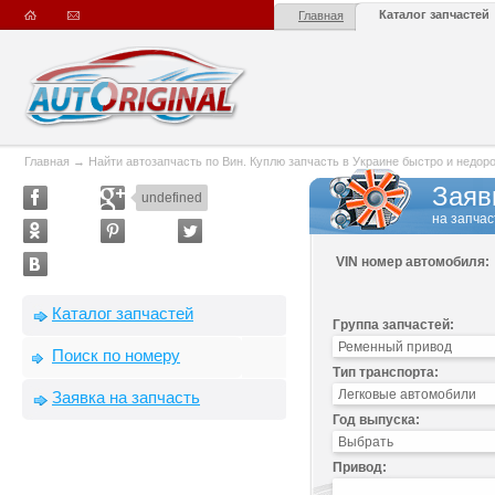
Каталог запчастей
Главная
Главная
→
Найти автозапчасть по Вин. Куплю запчасть в Украине быстро и недорого
Заяв
undefined
на запчас
VIN номер автомобиля:
Каталог запчастей
Группа запчастей:
Поиск по номеру
Тип транспорта:
Заявка на запчасть
Год выпуска:
Привод: