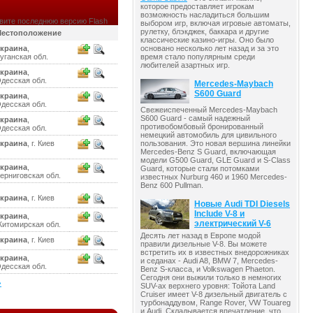
которое предоставляет игрокам
возможность насладиться большим
вите последнюю версию Flash
выбором игр, включая игровые автоматы,
рулетку, блэкджек, баккара и другие
естоположение
классические казино-игры. Оно было
краина
,
основано несколько лет назад и за это
уганская обл.
время стало популярным среди
любителей азартных игр.
краина
,
десская обл.
Mercedes-Maybach
S600 Guard
краина
,
десская обл.
Свежеиспеченный Mercedes-Maybach
S600 Guard - самый надежный
краина
,
противобомбовый бронированный
десская обл.
немецкий автомобиль для цивильного
краина
, г. Киев
пользования. Это новая вершина линейки
Mercedes-Benz S Guard, включающая
модели G500 Guard, GLE Guard и S-Class
краина
,
Guard, которые стали потомками
ерниговская обл.
известных Nurburg 460 и 1960 Mercedes-
Benz 600 Pullman.
краина
, г. Киев
Новые Audi TDI Diesels
Include V-8 и
краина
,
электрический V-6
итомирская обл.
Десять лет назад в Европе модой
краина
, г. Киев
правили дизельные V-8. Вы можете
встретить их в известных внедорожниках
краина
,
и седанах - Audi A8, BMW 7, Mercedes-
десская обл.
Benz S-класса, и Volkswagen Phaeton.
Сегодня они выжили только в немногих
»
SUV-ах верхнего уровня: Тойота Land
Cruiser имеет V-8 дизельный двигатель с
турбонаддувом, Range Rover, VW Touareg
и Audi. Складывается впечатление, что