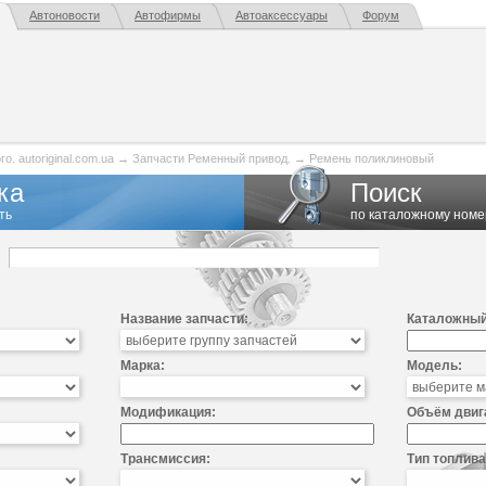
Автоновости
Автофирмы
Автоаксессуары
Форум
. autoriginal.com.ua
→
Запчасти Ременный привод.
→
Ремень поликлиновый
ка
Поиск
ть
по каталожному номе
Название запчасти:
Каталожный
Марка:
Модель:
Модификация:
Объём двиг
Трансмиссия:
Тип топлива