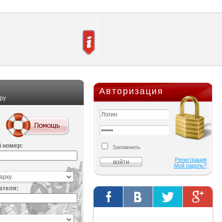
Авторизация
ру
 номер:
Запомнить
Регистрация
Мой пароль?
ателя:
:
Твиты от @AutOriginalShop