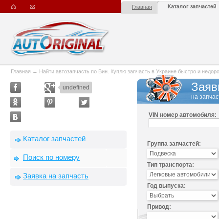
Каталог запчастей
Главная
Главная
→
Найти автозапчасть по Вин. Куплю запчасть в Украине быстро и недорого
Заяв
undefined
на запчас
VIN номер автомобиля:
Каталог запчастей
Группа запчастей:
Поиск по номеру
Тип транспорта:
Заявка на запчасть
Год выпуска:
Привод: