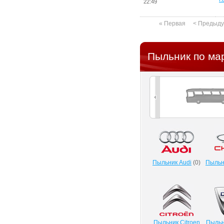
22:49
« Первая
< Предыд
Пыльник по ма
Пыльник Audi
(
0
)
Пыльн
Пыльник Citroen
Пыльн