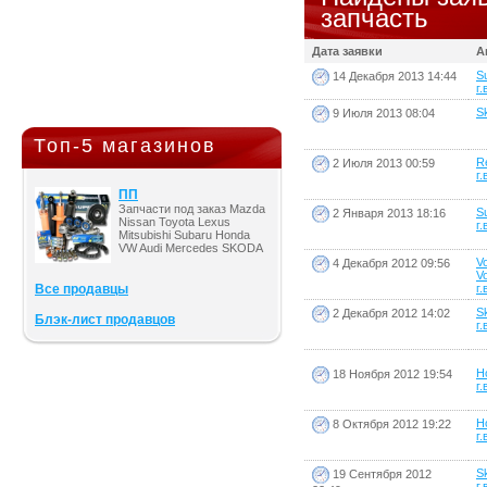
запчасть
Дата заявки
А
S
14 Декабря 2013 14:44
г.
Sk
9 Июля 2013 08:04
Топ-5 магазинов
R
2 Июля 2013 00:59
г.
ПП
Запчасти под заказ Mazda
S
2 Января 2013 18:16
Nissan Toyota Lexus
г.
Mitsubishi Subaru Honda
VW Audi Mercedes SKODA
V
4 Декабря 2012 09:56
V
Все продавцы
г.
S
2 Декабря 2012 14:02
Блэк-лист продавцов
г.
H
18 Ноября 2012 19:54
г.
H
8 Октября 2012 19:22
г.
S
19 Сентября 2012
г.