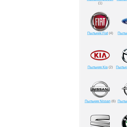
(
1
)
Пыльник Fiat
(
4
)
Пыльн
Пыльник Kia
(
2
)
Пыльн
Пыльник Nissan
(
6
)
Пыльн