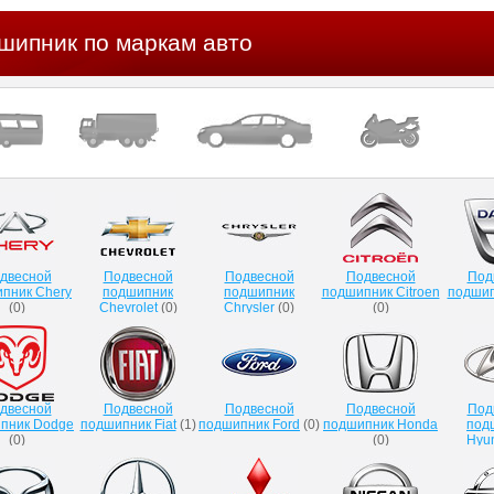
шипник по маркам авто
двесной
Подвесной
Подвесной
Подвесной
Под
пник Chery
подшипник
подшипник
подшипник Citroen
подшип
(
0
)
Chevrolet
(
0
)
Chrysler
(
0
)
(
0
)
двесной
Подвесной
Подвесной
Подвесной
Под
пник Dodge
подшипник Fiat
(
1
)
подшипник Ford
(
0
)
подшипник Honda
под
(
0
)
(
0
)
Hyu