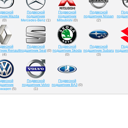
двесной
Подвесной
Подвесной
Подвесной
Под
пник Mazda
подшипник
подшипник
подшипник Nissan
подши
(
0
)
Mercedes-Benz
(
1
)
Mitsubishi
(
0
)
(
2
)
двесной
Подвесной
Подвесной
Подвесной
Под
ник Renault
подшипник Seat
(
0
)
подшипник Skoda
подшипник Subaru
подшип
(
4
)
(
0
)
(
3
)
двесной
Подвесной
Подвесной
дшипник
подшипник Volvo
подшипник ВАЗ
(
0
)
swagen
(
5
)
(
1
)