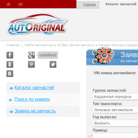
Каталог запчастей
Главная
Главная
→
Найти автозапчасть по Вин. Куплю запчасть в Украине быстро и недорого
Заяв
undefined
на запчас
VIN номер автомобиля:
Каталог запчастей
Группа запчастей:
Поиск по номеру
Тип транспорта:
Заявка на запчасть
Год выпуска:
Привод: