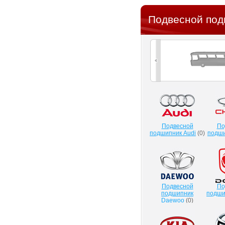
Подвесной под
Подвесной
По
подшипник Audi
(
0
)
подши
Подвесной
По
подшипник
подши
Daewoo
(
0
)