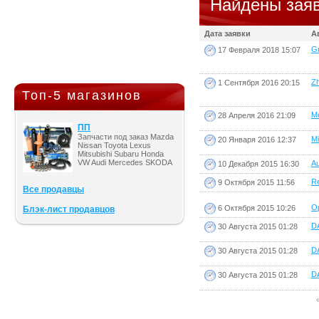
Найдены заяв
Дата заявки
А
Gr
17 Февраля 2018 15:07
Zh
1 Сентября 2016 20:15
Топ-5 магазинов
Me
28 Апреля 2016 21:09
ПП
Запчасти под заказ Mazda
Mi
20 Января 2016 12:37
Nissan Toyota Lexus
Mitsubishi Subaru Honda
VW Audi Mercedes SKODA
Au
10 Декабря 2015 16:30
Re
9 Октября 2015 11:56
Все продавцы
Op
6 Октября 2015 10:26
Блэк-лист продавцов
DA
30 Августа 2015 01:28
DA
30 Августа 2015 01:28
DA
30 Августа 2015 01:28