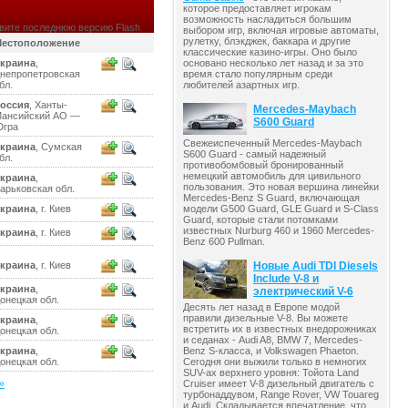
которое предоставляет игрокам
возможность насладиться большим
вите последнюю версию Flash
выбором игр, включая игровые автоматы,
рулетку, блэкджек, баккара и другие
естоположение
классические казино-игры. Оно было
краина
,
основано несколько лет назад и за это
непропетровская
время стало популярным среди
бл.
любителей азартных игр.
оссия
, Ханты-
Mercedes-Maybach
ансийский АО —
S600 Guard
гра
Свежеиспеченный Mercedes-Maybach
краина
, Сумская
S600 Guard - самый надежный
бл.
противобомбовый бронированный
немецкий автомобиль для цивильного
краина
,
пользования. Это новая вершина линейки
арьковская обл.
Mercedes-Benz S Guard, включающая
краина
, г. Киев
модели G500 Guard, GLE Guard и S-Class
Guard, которые стали потомками
известных Nurburg 460 и 1960 Mercedes-
краина
, г. Киев
Benz 600 Pullman.
краина
, г. Киев
Новые Audi TDI Diesels
Include V-8 и
краина
,
электрический V-6
онецкая обл.
Десять лет назад в Европе модой
правили дизельные V-8. Вы можете
краина
,
встретить их в известных внедорожниках
онецкая обл.
и седанах - Audi A8, BMW 7, Mercedes-
Benz S-класса, и Volkswagen Phaeton.
краина
,
Сегодня они выжили только в немногих
онецкая обл.
SUV-ах верхнего уровня: Тойота Land
»
Cruiser имеет V-8 дизельный двигатель с
турбонаддувом, Range Rover, VW Touareg
и Audi. Складывается впечатление, что