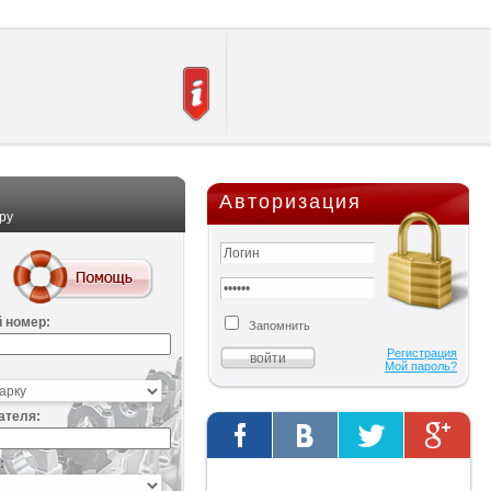
Авторизация
ру
 номер:
Запомнить
Регистрация
Мой пароль?
ателя:
:
Твиты от @AutOriginalShop