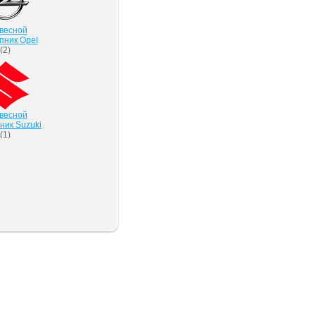
весной
пник Opel
(
2
)
весной
ник Suzuki
(
1
)