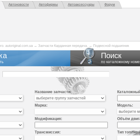
Автоновости
Автофирмы
Автоаксессуары
Форум
. autoriginal.com.ua
→
Запчасти Карданная передача.
→
Подвесной подшипник
ка
Поиск
ть
по каталожному номе
Название запчасти:
Каталожный
Марка:
Модель:
Модификация:
Объём двиг
Трансмиссия:
Тип топлива