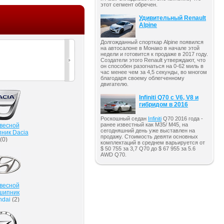
этот сегмент обречен.
Удивительный Renault
Alpine
Долгожданный спорткар Alpine появился
на автосалоне в Монако в начале этой
недели и готовится к продаже в 2017 году.
Создатели этого Renault утверждают, что
он способен разогнаться на 0-62 миль в
час менее чем за 4,5 секунды, во многом
благодаря своему облегченному
двигателю.
Infiniti Q70 с V6, V8 и
гибридом в 2016
Роскошный седан
Infiniti
Q70 2016 года -
ранее известный как M35/ M45, на
весной
сегодняшний день уже выставлен на
ник Dacia
продажу. Стоимость девяти основных
(
0
)
комплектаций в среднем варьируется от
$ 50 755 за 3,7 Q70 до $ 67 955 за 5.6
AWD Q70.
весной
шипник
ndai
(
2
)