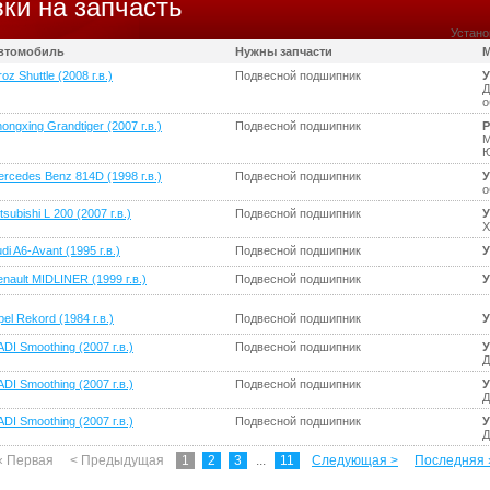
ки на запчасть
Устано
втомобиль
Нужны запчасти
М
oz Shuttle (2008 г.в.)
Подвесной подшипник
У
Д
о
ongxing Grandtiger (2007 г.в.)
Подвесной подшипник
Р
М
Ю
rcedes Benz 814D (1998 г.в.)
Подвесной подшипник
У
о
tsubishi L 200 (2007 г.в.)
Подвесной подшипник
У
Х
di A6-Avant (1995 г.в.)
Подвесной подшипник
У
nault MIDLINER (1999 г.в.)
Подвесной подшипник
У
el Rekord (1984 г.в.)
Подвесной подшипник
У
DI Smoothing (2007 г.в.)
Подвесной подшипник
У
Д
DI Smoothing (2007 г.в.)
Подвесной подшипник
У
Д
DI Smoothing (2007 г.в.)
Подвесной подшипник
У
Д
« Первая
< Предыдущая
1
2
3
...
11
Следующая >
Последняя 