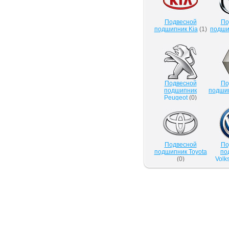
Подвесной
По
подшипник Kia
(
1
)
подши
Подвесной
По
подшипник
подшип
Peugeot
(
0
)
Подвесной
По
подшипник Toyota
по
(
0
)
Volk