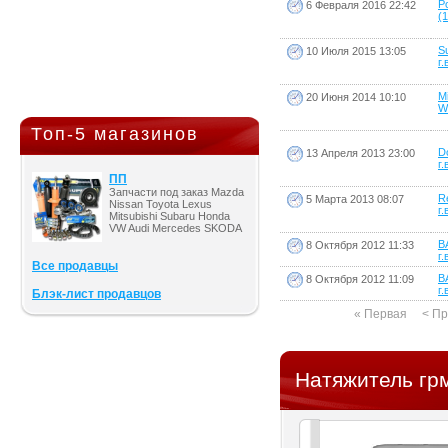
P
6 Февраля 2016 22:42
(1
S
10 Июля 2015 13:05
г.
Mi
20 Июня 2014 10:10
W
Топ-5 магазинов
D
13 Апреля 2013 23:00
г.
ПП
Запчасти под заказ Mazda
R
5 Марта 2013 08:07
Nissan Toyota Lexus
г.
Mitsubishi Subaru Honda
VW Audi Mercedes SKODA
В
8 Октября 2012 11:33
г.
Все продавцы
В
8 Октября 2012 11:09
г.
Блэк-лист продавцов
« Первая
< П
Натяжитель гр