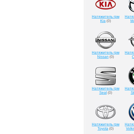
Натяжитель грм
Натя
Kia
(
0
)
M
Натяжитель грм
Натя
Nissan
(
0
)
O
Натяжитель грм
Натя
Seat
(
0
)
S
Натяжитель грм
Натя
Toyota
(
0
)
Volk