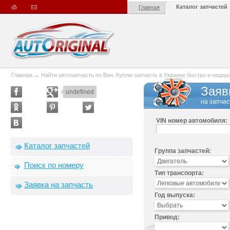
Каталог запчастей
Главная
Главная
→
Найти автозапчасть по Вин. Куплю запчасть в Украине быстро и недорого
Заяв
undefined
на запчас
VIN номер автомобиля:
Каталог запчастей
Группа запчастей:
Поиск по номеру
Тип транспорта:
Заявка на запчасть
Год выпуска:
Привод: