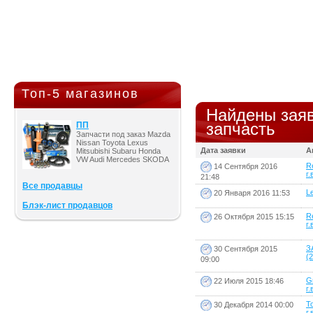
Топ-5 магазинов
Найдены заяв
запчасть
ПП
Запчасти под заказ Mazda
Nissan Toyota Lexus
Дата заявки
А
Mitsubishi Subaru Honda
VW Audi Mercedes SKODA
R
14 Сентября 2016
г.
21:48
Все продавцы
L
20 Января 2016 11:53
Блэк-лист продавцов
R
26 Октября 2015 15:15
г.
З
30 Сентября 2015
(2
09:00
G
22 Июля 2015 18:46
г.
T
30 Декабря 2014 00:00
г.