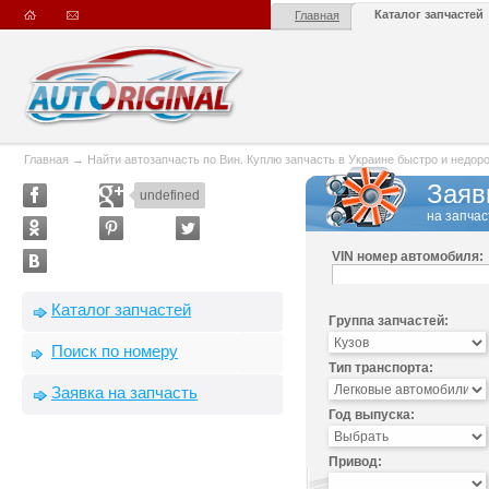
Каталог запчастей
Главная
Главная
→
Найти автозапчасть по Вин. Куплю запчасть в Украине быстро и недорого
Заяв
undefined
на запчас
VIN номер автомобиля:
Каталог запчастей
Группа запчастей:
Поиск по номеру
Тип транспорта:
Заявка на запчасть
Год выпуска:
Привод: