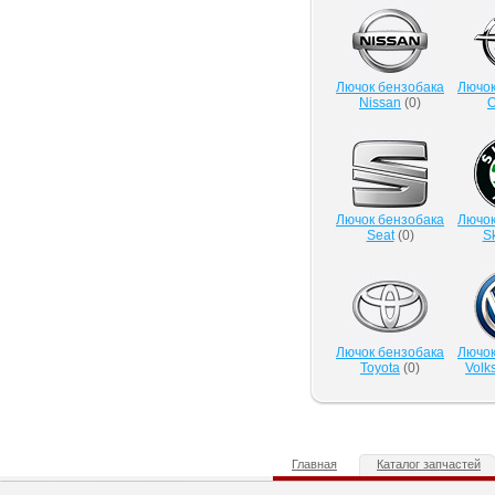
Лючок бензобака
Лючок
Nissan
(
0
)
O
Лючок бензобака
Лючок
Seat
(
0
)
S
Лючок бензобака
Лючок
Toyota
(
0
)
Volk
Главная
Каталог запчастей