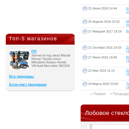
I
31 Июля 2018 14:44
13
M
25 Апреля 2018 22:03
гр
Ro
27 Февраля 2017 19:24
Топ-5 магазинов
Z
31 Октября 2016 19:03
(1
ПП
Запчасти под заказ Mazda
R
27 Июня 2016 19:46
Nissan Toyota Lexus
(1
Mitsubishi Subaru Honda
VW Audi Mercedes SKODA
D
22 Мая 2016 11:13
(2
Все продавцы
T
18 Марта 2016 23:00
Блэк-лист продавцов
г.
« Первая
< Предыду
Лобовое стекло