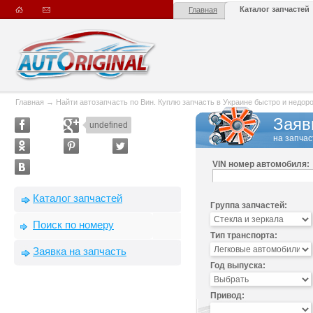
Каталог запчастей
Главная
Главная
→
Найти автозапчасть по Вин. Куплю запчасть в Украине быстро и недорого
Заяв
undefined
на запчас
VIN номер автомобиля:
Каталог запчастей
Группа запчастей:
Поиск по номеру
Тип транспорта:
Заявка на запчасть
Год выпуска:
Привод: