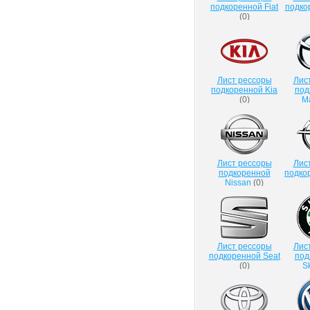
подкоренной Fiat
подко
(
0
)
Лист рессоры
Лис
подкоренной Kia
под
(
0
)
M
Лист рессоры
Лис
подкоренной
подко
Nissan
(
0
)
Лист рессоры
Лис
подкоренной Seat
под
(
0
)
S