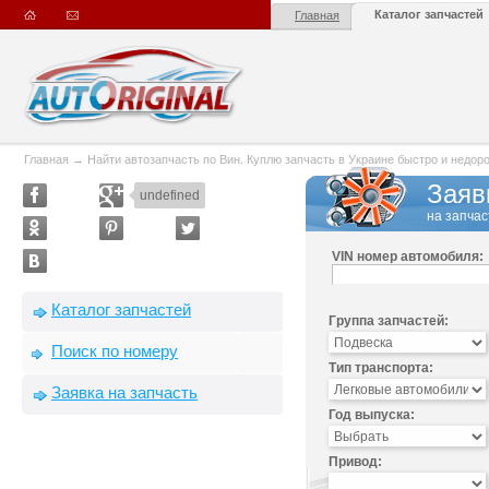
Каталог запчастей
Главная
Главная
→
Найти автозапчасть по Вин. Куплю запчасть в Украине быстро и недорого
Заяв
undefined
на запчас
VIN номер автомобиля:
Каталог запчастей
Группа запчастей:
Поиск по номеру
Тип транспорта:
Заявка на запчасть
Год выпуска:
Привод: