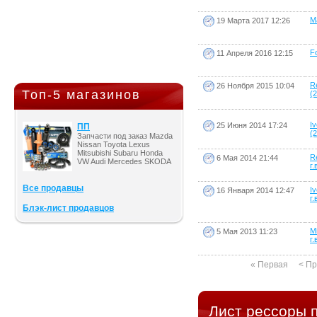
M
19 Марта 2017 12:26
Fo
11 Апреля 2016 12:15
R
26 Ноября 2015 10:04
Топ-5 магазинов
(2
I
25 Июня 2014 17:24
ПП
(2
Запчасти под заказ Mazda
Nissan Toyota Lexus
Mitsubishi Subaru Honda
R
6 Мая 2014 21:44
VW Audi Mercedes SKODA
г.
Все продавцы
I
16 Января 2014 12:47
г.
Блэк-лист продавцов
Mi
5 Мая 2013 11:23
г.
« Первая
< П
Лист рессоры 