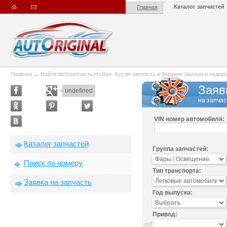
Каталог запчастей
Главная
Главная
→
Найти автозапчасть по Вин. Куплю запчасть в Украине быстро и недорого
Заяв
undefined
на запчас
VIN номер автомобиля:
Каталог запчастей
Группа запчастей:
Поиск по номеру
Тип транспорта:
Заявка на запчасть
Год выпуска:
Привод: