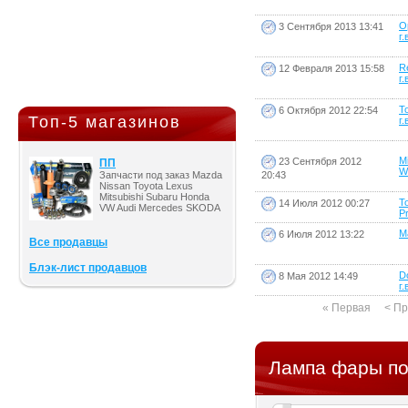
O
3 Сентября 2013 13:41
г.
R
12 Февраля 2013 15:58
г.
T
6 Октября 2012 22:54
Топ-5 магазинов
г.
M
23 Сентября 2012
ПП
W
Запчасти под заказ Mazda
20:43
Nissan Toyota Lexus
Mitsubishi Subaru Honda
T
14 Июля 2012 00:27
VW Audi Mercedes SKODA
Pr
Ma
6 Июля 2012 13:22
Все продавцы
Блэк-лист продавцов
D
8 Мая 2012 14:49
г.
« Первая
< П
Лампа фары по