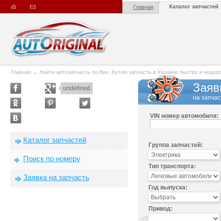
Каталог запчастей
Главная
Главная
→
Найти автозапчасть по Вин. Куплю запчасть в Украине быстро и недорого
Заяв
undefined
на запчас
VIN номер автомобиля:
Каталог запчастей
Группа запчастей:
Поиск по номеру
Тип транспорта:
Заявка на запчасть
Год выпуска:
Привод: