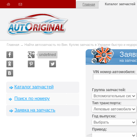
Каталог запчастей
Главная
Главная
→
Найти автозапчасть по Вин. Куплю запчасть в Украине быстро и недорого
Заяв
undefined
на запчас
VIN номер автомобиля:
Каталог запчастей
Группа запчастей:
Поиск по номеру
Тип транспорта:
Заявка на запчасть
Год выпуска:
Привод: