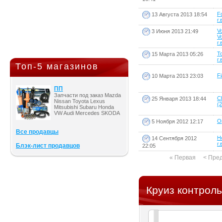
F
13 Августа 2013 18:54
г.
V
3 Июня 2013 21:49
V
г.
T
15 Марта 2013 05:26
г.
Топ-5 магазинов
Fi
10 Марта 2013 23:03
ПП
Запчасти под заказ Mazda
Ch
25 Января 2013 18:44
Nissan Toyota Lexus
(2
Mitsubishi Subaru Honda
VW Audi Mercedes SKODA
Op
5 Ноября 2012 12:17
Все продавцы
H
14 Сентября 2012
г.
Блэк-лист продавцов
22:05
« Первая
< Пре
Круиз контроль