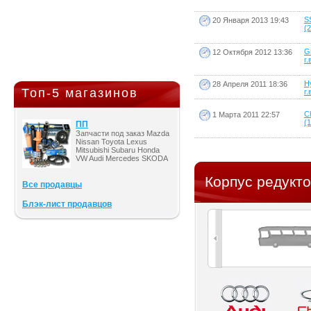
S
20 Января 2013 19:43
(2
G
12 Октября 2012 13:36
г.
H
28 Апреля 2011 18:36
Топ-5 магазинов
г.
C
1 Марта 2011 22:57
(1
ПП
Запчасти под заказ Mazda
Nissan Toyota Lexus
Mitsubishi Subaru Honda
VW Audi Mercedes SKODA
Корпус редукто
Все продавцы
Блэк-лист продавцов