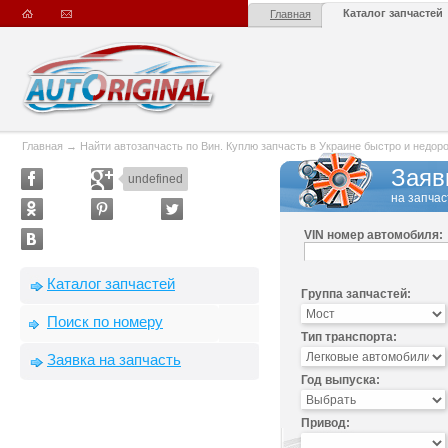
Каталог запчастей
Главная
Главная
→
Найти автозапчасть по Вин. Куплю запчасть в Украине быстро и недорого
Заяв
undefined
на запчас
VIN номер автомобиля:
Каталог запчастей
Группа запчастей:
Поиск по номеру
Тип транспорта:
Заявка на запчасть
Год выпуска:
Привод: