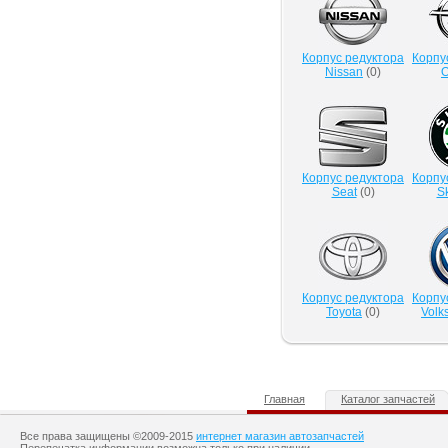
Корпус редуктора
Корпу
Nissan
(
0
)
O
Корпус редуктора
Корпу
Seat
(
0
)
S
Корпус редуктора
Корпу
Toyota
(
0
)
Volk
Главная
Каталог запчастей
Все права защищены ©2009-2015
интернет магазин автозапчастей