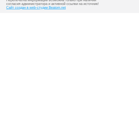
Перепечатка информации возможна только при наличии
согласия администратора и активной ссылки на источник!
Сайт создан в web-студии Beatom.net