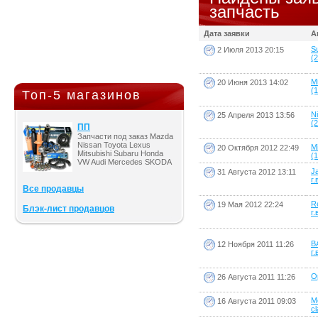
запчасть
Дата заявки
А
S
2 Июля 2013 20:15
(2
M
20 Июня 2013 14:02
(1
Топ-5 магазинов
N
25 Апреля 2013 13:56
(2
ПП
Запчасти под заказ Mazda
Nissan Toyota Lexus
M
20 Октября 2012 22:49
Mitsubishi Subaru Honda
(1
VW Audi Mercedes SKODA
J
31 Августа 2012 13:11
г.
Все продавцы
R
19 Мая 2012 22:24
Блэк-лист продавцов
г.
В
12 Ноября 2011 11:26
г.
Op
26 Августа 2011 11:26
M
16 Августа 2011 09:03
cl