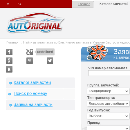
Каталог запчастей
Главная
Главная
→
Найти автозапчасть по Вин. Куплю запчасть в Украине быстро и недорого
Заяв
undefined
на запчас
VIN номер автомобиля:
Каталог запчастей
Группа запчастей:
Поиск по номеру
Тип транспорта:
Заявка на запчасть
Год выпуска:
Привод: