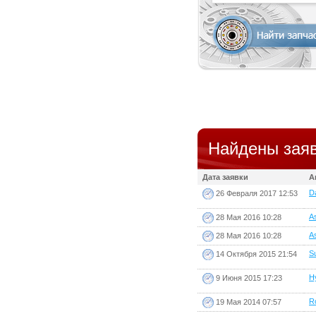
Найдены заяв
Дата заявки
А
Da
26 Февраля 2017 12:53
As
28 Мая 2016 10:28
As
28 Мая 2016 10:28
Su
14 Октября 2015 21:54
H
9 Июня 2015 17:23
Ro
19 Мая 2014 07:57