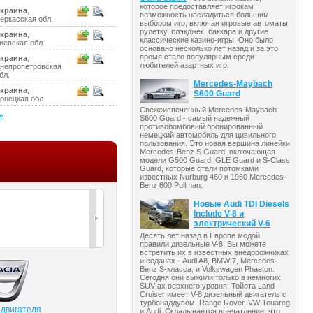
которое предоставляет игрокам
краина
,
возможность насладиться большим
еркасская обл.
выбором игр, включая игровые автоматы,
рулетку, блэкджек, баккара и другие
краина
,
классические казино-игры. Оно было
иевская обл.
основано несколько лет назад и за это
время стало популярным среди
краина
,
любителей азартных игр.
непропетровская
бл.
Mercedes-Maybach
краина
,
S600 Guard
онецкая обл.
Свежеиспеченный Mercedes-Maybach
»
S600 Guard - самый надежный
противобомбовый бронированный
немецкий автомобиль для цивильного
пользования. Это новая вершина линейки
Mercedes-Benz S Guard, включающая
модели G500 Guard, GLE Guard и S-Class
Guard, которые стали потомками
известных Nurburg 460 и 1960 Mercedes-
Benz 600 Pullman.
Новые Audi TDI Diesels
Include V-8 и
электрический V-6
Десять лет назад в Европе модой
правили дизельные V-8. Вы можете
встретить их в известных внедорожниках
и седанах - Audi A8, BMW 7, Mercedes-
Benz S-класса, и Volkswagen Phaeton.
Сегодня они выжили только в немногих
SUV-ах верхнего уровня: Тойота Land
Cruiser имеет V-8 дизельный двигатель с
турбонаддувом, Range Rover, VW Touareg
 двигателя
и Audi. Складывается впечатление, что