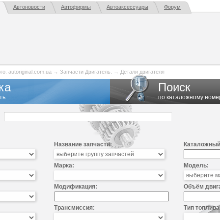
Автоновости
Автофирмы
Автоаксессуары
Форум
. autoriginal.com.ua
→
Запчасти Двигатель.
→
Детали двигателя
ка
Поиск
ть
по каталожному номе
Название запчасти:
Каталожный
Марка:
Модель:
Модификация:
Объём двиг
Трансмиссия:
Тип топлива