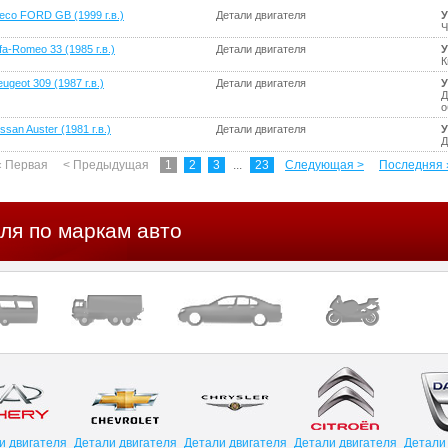
veco FORD GB (1999 г.в.)
Детали двигателя
У
Ч
fa-Romeo 33 (1985 г.в.)
Детали двигателя
У
К
ugeot 309 (1987 г.в.)
Детали двигателя
У
Д
о
ssan Auster (1981 г.в.)
Детали двигателя
У
Д
« Первая
< Предыдущая
1
2
3
...
23
Следующая >
Последняя 
ля по маркам авто
и двигателя
Детали двигателя
Детали двигателя
Детали двигателя
Детали