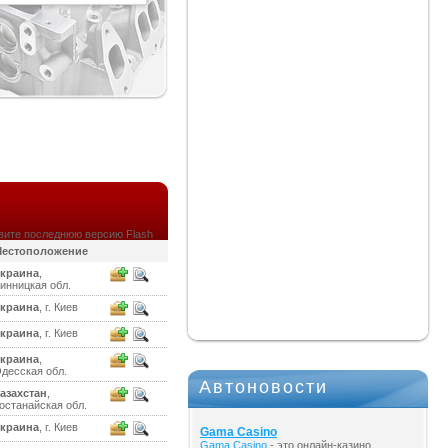
вите последнюю версию Flash
естоположение
краина
,
инницкая обл.
краина
, г. Киев
краина
, г. Киев
краина
,
десская обл.
Автоновости
азахстан
,
останайская обл.
краина
, г. Киев
Gama Casino
Gama Casino
- это онлайн-казино,