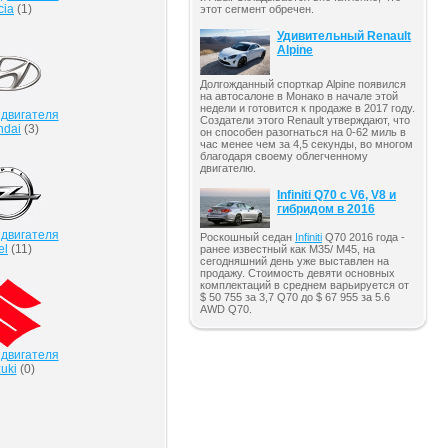
cia
(
1
)
этот сегмент обречен.
Удивительный Renault
Alpine
Долгожданный спорткар Alpine появился
на автосалоне в Монако в начале этой
недели и готовится к продаже в 2017 году.
 двигателя
Создатели этого Renault утверждают, что
ndai
(
3
)
он способен разогнаться на 0-62 миль в
час менее чем за 4,5 секунды, во многом
благодаря своему облегченному
двигателю.
Infiniti Q70 с V6, V8 и
гибридом в 2016
 двигателя
Роскошный седан
Infiniti
Q70 2016 года -
el
(
11
)
ранее известный как M35/ M45, на
сегодняшний день уже выставлен на
продажу. Стоимость девяти основных
комплектаций в среднем варьируется от
$ 50 755 за 3,7 Q70 до $ 67 955 за 5.6
AWD Q70.
 двигателя
uki
(
0
)