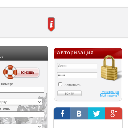
Авторизация
ру
 номер:
Запомнить
Регистрация
Мой пароль?
ателя:
:
Твиты от @AutOriginalShop