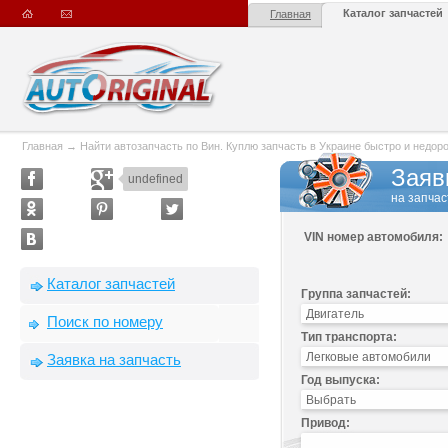
Каталог запчастей
Главная
Главная
→
Найти автозапчасть по Вин. Куплю запчасть в Украине быстро и недорого
Заяв
undefined
на запчас
VIN номер автомобиля:
Каталог запчастей
Группа запчастей:
Поиск по номеру
Тип транспорта:
Заявка на запчасть
Год выпуска:
Привод: