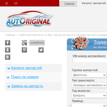
Каталог запчастей
Главная
Главная
→
Найти автозапчасть по Вин. Куплю запчасть в Украине быстро и недорого
Заяв
undefined
на запчас
VIN номер автомобиля:
Каталог запчастей
Группа запчастей:
Поиск по номеру
Тип транспорта:
Заявка на запчасть
Год выпуска:
Привод: